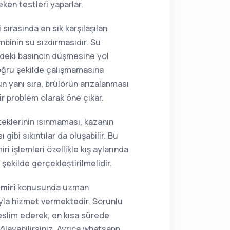
eken testleri yaparlar.
 sırasında en sık karşılaşılan
mbinin su sızdırmasıdır. Su
indeki basıncın düşmesine yol
oğru şekilde çalışmamasına
un yanı sıra, brülörün arızalanması
bir problem olarak öne çıkar.
teklerinin ısınmaması, kazanın
ibi sıkıntılar da oluşabilir. Bu
i işlemleri özellikle kış aylarında
r şekilde gerçekleştirilmelidir.
miri
konusunda uzman
la hizmet vermektedir. Sorunlu
teslim ederek, en kısa sürede
ğlayabilirsiniz. Ayrıca whatsapp