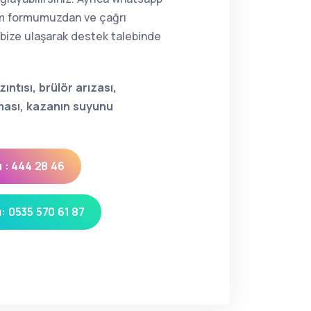
şim formumuzdan ve çağrı
ize ulaşarak destek talebinde
zıntısı, brülör arızası,
ması, kazanın suyunu
 : 444 28 46
: 0535 570 61 87