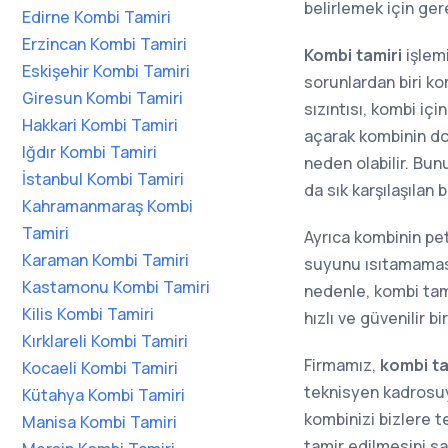
belirlemek için ger
Edirne Kombi Tamiri
Erzincan Kombi Tamiri
Kombi tamiri
işlemi
Eskişehir Kombi Tamiri
sorunlardan biri ko
Giresun Kombi Tamiri
sızıntısı, kombi iç
Hakkari Kombi Tamiri
açarak kombinin d
Iğdır Kombi Tamiri
neden olabilir. Bun
İstanbul Kombi Tamiri
da sık karşılaşılan 
Kahramanmaraş Kombi
Tamiri
Ayrıca kombinin pe
Karaman Kombi Tamiri
suyunu ısıtamaması g
Kastamonu Kombi Tamiri
nedenle, kombi tamir
Kilis Kombi Tamiri
hızlı ve güvenilir bi
Kırklareli Kombi Tamiri
Firmamız,
kombi ta
Kocaeli Kombi Tamiri
teknisyen kadrosuy
Kütahya Kombi Tamiri
kombinizi bizlere 
Manisa Kombi Tamiri
tamir edilmesini sa