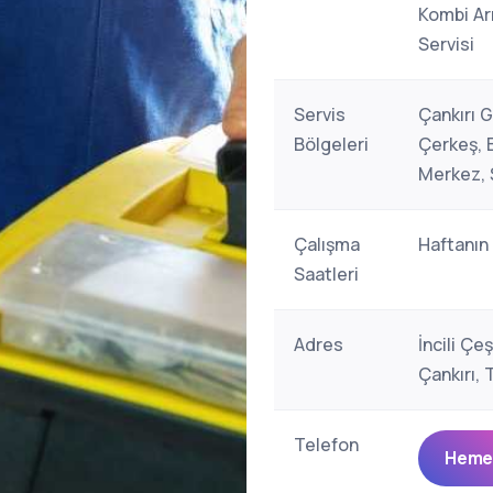
Kombi Arı
Servisi
Servis
Çankırı 
Bölgeleri
Çerkeş, E
Merkez,
Çalışma
Haftanın
Saatleri
Adres
İncili Çe
Çankırı, 
Telefon
Hemen