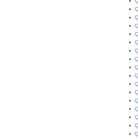
Ç
Ç
Ç
Ç
Ç
Ç
Ç
Ç
Ç
Ç
Ç
Ç
Ç
Ç
Ç
Ç
Ç