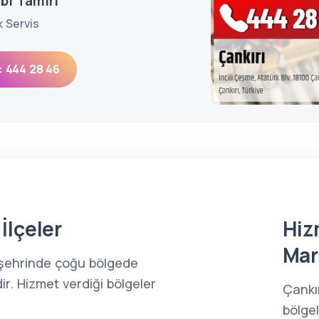
bi Tamiri
k Servis
: 444 28 46
İlçeler
Hiz
Mar
ı şehrinde çoğu bölgede
ir. Hizmet verdiği bölgeler
Çankı
bölge