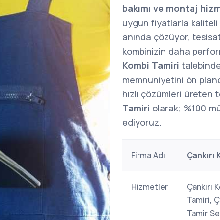
bakımı ve montaj hizm
uygun fiyatlarla kalitel
anında çözüyor, tesisat 
kombinizin daha perform
Kombi Tamiri
talebinde
memnuniyetini ön pland
hızlı çözümleri üreten t
Tamiri
olarak; %100 mü
ediyoruz.
Firma Adı
Çankırı 
Hizmetler
Çankırı K
Tamiri, Ç
Tamir Ser