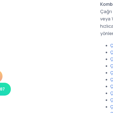
Kombi
Çağrı 
veya 
hızlıc
yönlen
Ç
Ç
Ç
Ç
Ç
Ç
Ç
 87
Ç
Ç
Ç