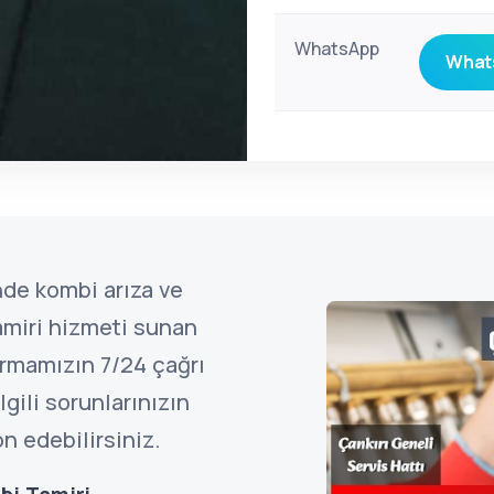
WhatsApp
Whats
nde kombi arıza ve
amiri hizmeti sunan
irmamızın 7/24 çağrı
gili sorunlarınızın
n edebilirsiniz.