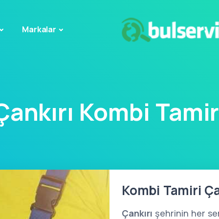
Markalar
Çankırı Kombi Tamir
Kombi Tamiri Ça
Çankırı
şehrinin her s