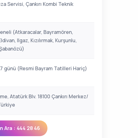
za Servisi, Çankırı Kombi Teknik
Geneli (Atkaracalar, Bayramören,
ldivan, Ilgaz, Kızılırmak, Kurşunlu,
 Şabanözü)
 7 günü (Resmi Bayram Tatilleri Hariç)
şme, Atatürk Blv. 18100 Çankırı Merkez/
Türkiye
 Ara : 444 28 46