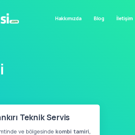
Hakkımızda
Blog
İletişim
i
nkırı Teknik Servis
emtinde ve bölgesinde
kombi tamiri,