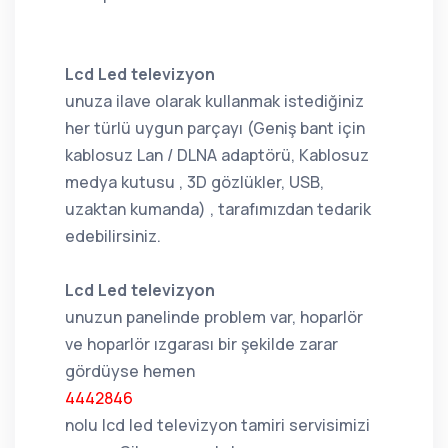
Lcd Led televizyon
unuza ilave olarak kullanmak istediğiniz
her türlü uygun parçayı (Geniş bant için
kablosuz Lan / DLNA adaptörü, Kablosuz
medya kutusu , 3D gözlükler, USB,
uzaktan kumanda) , tarafımızdan tedarik
edebilirsiniz.
Lcd Led televizyon
unuzun panelinde problem var, hoparlör
ve hoparlör ızgarası bir şekilde zarar
gördüyse hemen
4442846
nolu lcd led televizyon tamiri servisimizi