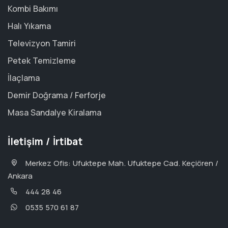
Kombi Bakımı
Halı Yıkama
Televizyon Tamiri
Petek Temizleme
İlaçlama
Demir Doğrama / Ferforje
Masa Sandalye Kiralama
İletişim / İrtibat
Merkez Ofis: Ufuktepe Mah. Ufuktepe Cad. Keçiören /
Ankara
444 28 46
0535 570 61 87