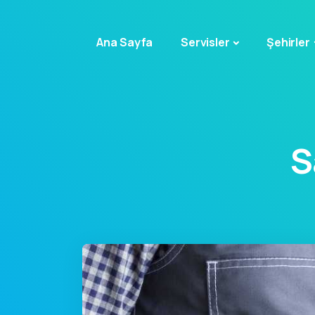
Ana Sayfa
Servisler
Şehirler
S