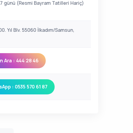
 7 günü (Resmi Bayram Tatilleri Hariç)
00. Yıl Blv. 55060 İlkadım/Samsun,
 Ara : 444 28 46
App : 0535 570 61 87