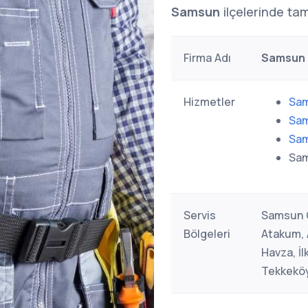
Samsun
ilçelerinde tam
Firma Adı
Samsun A
Hizmetler
Sam
Sam
Sam
Sam
Servis
Samsun G
Bölgeleri
Atakum, 
Havza, İl
Tekkeköy