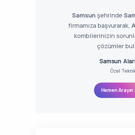
Samsun
şehrinde
Sam
firmamıza başvurarak,
A
kombilerinizin sorun
çözümler bula
Samsun Alar
Özel Tekni
Hemen Arayın 