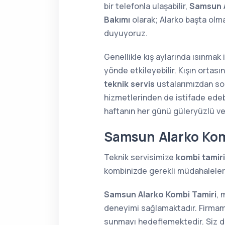
bir telefonla ulaşabilir,
Samsun A
Bakımı
olarak; Alarko başta ol
duyuyoruz.
Genellikle kış aylarında ısınmak
yönde etkileyebilir. Kışın orta
teknik servis
ustalarımızdan soru
hizmetlerinden de istifade edebi
haftanın her günü güleryüzlü v
Samsun Alarko Kom
Teknik servisimize
kombi tamiri
kombinizde gerekli müdahaleleri 
Samsun Alarko Kombi Tamiri
, 
deneyimi sağlamaktadır. Firmamı
sunmayı hedeflemektedir. Siz de 