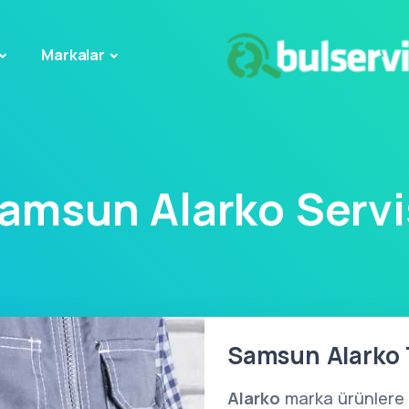
Markalar
amsun Alarko Servi
Samsun Alarko T
Alarko
marka ürünlere