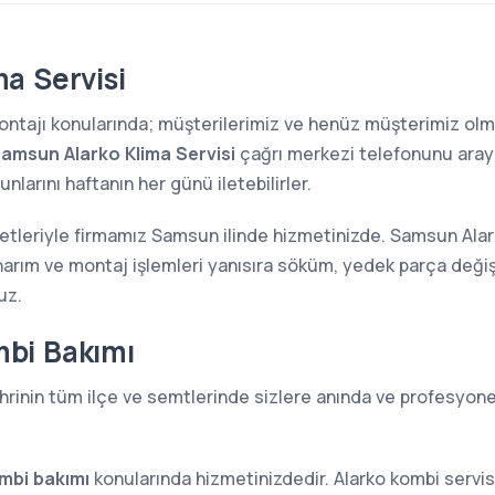
a Servisi
 montajı konularında; müşterilerimiz ve henüz müşterimiz o
amsun Alarko Klima Servisi
çağrı merkezi telefonunu arayar
larını haftanın her günü iletebilirler.
metleriyle firmamız Samsun ilinde hizmetinizde. Samsun Alark
narım ve montaj işlemleri yanısıra söküm, yedek parça değiş
uz.
bi Bakımı
rinin tüm ilçe ve semtlerinde sizlere anında ve profesyonel
mbi bakımı
konularında hizmetinizdedir. Alarko kombi servi