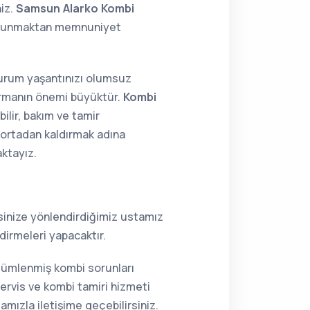
niz.
Samsun Alarko Kombi
k sunmaktan memnuniyet
 durum yaşantınızı olumsuz
tırmanın önemi büyüktür.
Kombi
ilir, bakım ve tamir
i ortadan kaldırmak adına
aktayız.
resinize yönlendirdiğimiz ustamız
dirmeleri yapacaktır.
özümlenmiş kombi sorunları
ervis ve kombi tamiri hizmeti
mızla iletişime geçebilirsiniz.