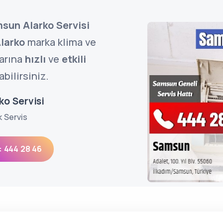
sun Alarko Servisi
larko
marka klima ve
larına
hızlı
ve
etkili
bilirsiniz.
ko Servisi
k Servis
: 444 28 46