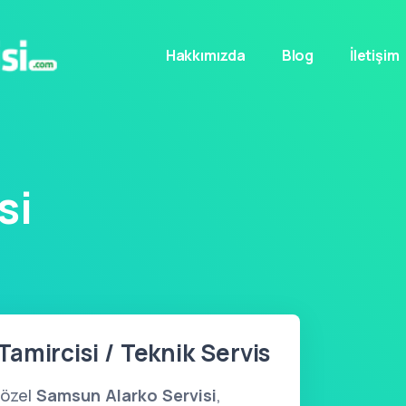
Hakkımızda
Blog
İletişim
si
amircisi / Teknik Servis
 özel
Samsun Alarko Servisi
,