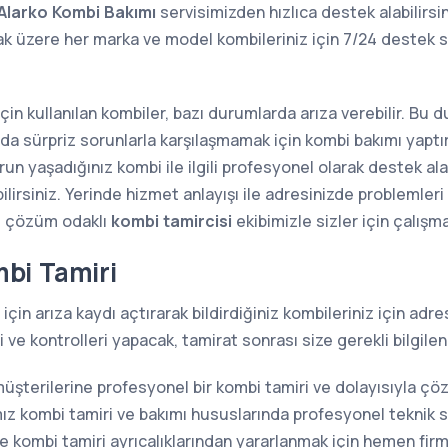
larko Kombi Bakımı
servisimizden hızlıca destek alabilirsi
mak üzere her marka ve model kombileriniz için 7/24 deste
 için kullanılan kombiler, bazı durumlarda arıza verebilir. Bu
sında sürpriz sorunlarla karşılaşmamak için kombi bakımı yap
n yaşadığınız kombi ile ilgili profesyonel olarak destek alab
lirsiniz. Yerinde hizmet anlayışı ile adresinizde problemler
e çözüm odaklı
kombi tamircisi
ekibimizle sizler için çalışm
bi Tamiri
için arıza kaydı açtırarak bildirdiğiniz kombileriniz için ad
ve kontrolleri yapacak, tamirat sonrası size gerekli bilgilen
müşterilerine profesyonel bir kombi tamiri ve dolayısıyla ç
z kombi tamiri ve bakımı hususlarında profesyonel teknik s
kombi tamiri ayrıcalıklarından yararlanmak için hemen firma