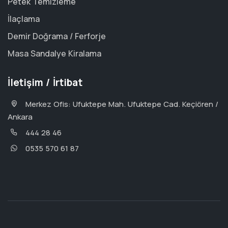
Petek Temizleme
İlaçlama
Demir Doğrama / Ferforje
Masa Sandalye Kiralama
İletişim / İrtibat
Merkez Ofis: Ufuktepe Mah. Ufuktepe Cad. Keçiören /
Ankara
444 28 46
0535 570 61 87