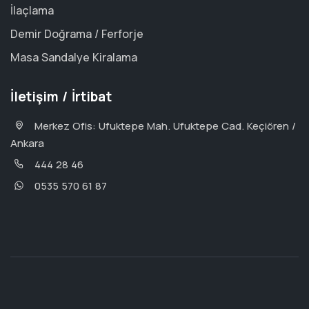
İlaçlama
Demir Doğrama / Ferforje
Masa Sandalye Kiralama
İletişim / İrtibat
Merkez Ofis: Ufuktepe Mah. Ufuktepe Cad. Keçiören /
Ankara
444 28 46
0535 570 61 87