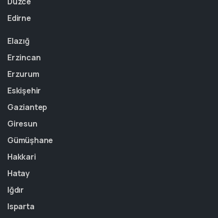
Düzce
Edirne
Elazığ
Erzincan
Erzurum
Eskişehir
Gaziantep
Giresun
Gümüşhane
Hakkari
Hatay
Iğdır
Isparta