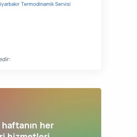
iyarbakır Termodinamik Servisi
edir:
haftanın her
i hizmetleri