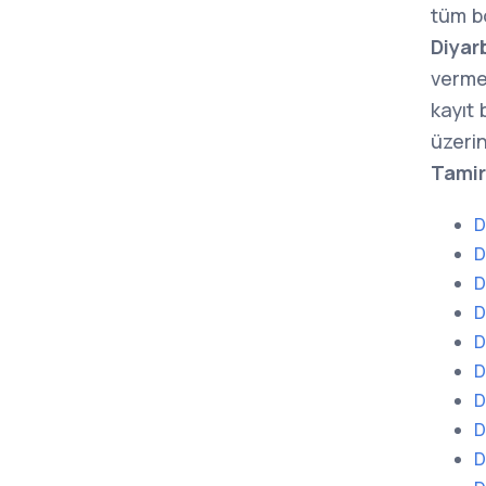
tüm b
Diyar
verme
kayıt
üzerin
Tamir
D
D
D
D
D
D
D
D
D