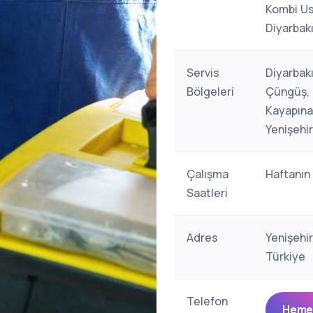
Kombi Ust
Diyarbakı
Servis
Diyarbakı
Bölgeleri
Çüngüş, D
Kayapınar
Yenişehir
Çalışma
Haftanın
Saatleri
Adres
Yenişehir
Türkiye
Telefon
Hemen