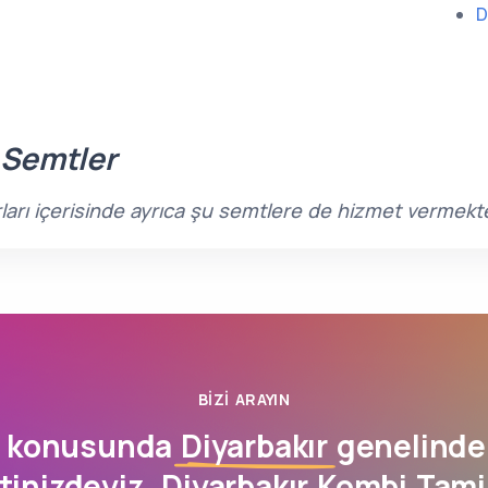
D
 Semtler
ırları içerisinde ayrıca şu semtlere de hizmet vermekt
BIZI ARAYIN
i konusunda
Diyarbakır
genelinde 
inizdeyiz. Diyarbakır Kombi Tamir