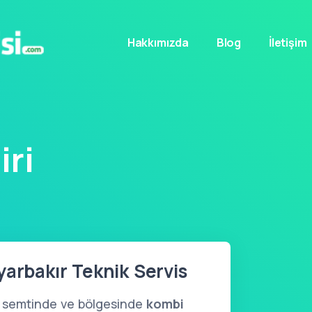
Hakkımızda
Blog
İletişim
iri
yarbakır Teknik Servis
 semtinde ve bölgesinde
kombi