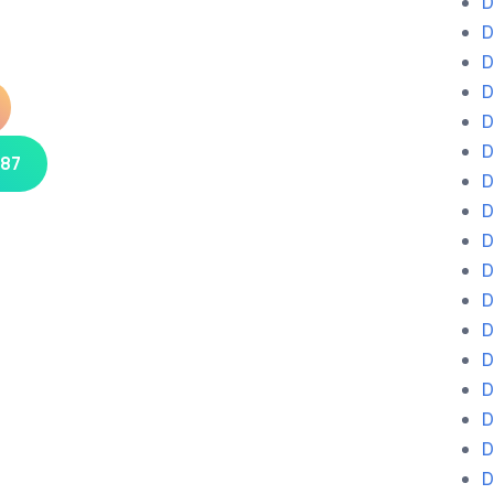
D
D
D
D
D
D
 87
D
D
D
D
D
D
D
D
D
D
D