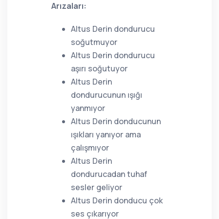
Arızaları:
Altus Derin dondurucu
soğutmuyor
Altus Derin dondurucu
aşırı soğutuyor
Altus Derin
dondurucunun ışığı
yanmıyor
Altus Derin donducunun
ışıkları yanıyor ama
çalışmıyor
Altus Derin
dondurucadan tuhaf
sesler geliyor
Altus Derin donducu çok
ses çıkarıyor