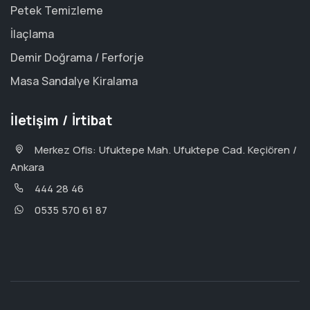
Petek Temizleme
İlaçlama
Demir Doğrama / Ferforje
Masa Sandalye Kiralama
İletişim / İrtibat
Merkez Ofis: Ufuktepe Mah. Ufuktepe Cad. Keçiören /
Ankara
444 28 46
0535 570 61 87