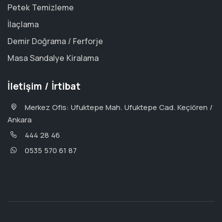
Petek Temizleme
İlaçlama
Demir Doğrama / Ferforje
Masa Sandalye Kiralama
İletişim / İrtibat
Merkez Ofis: Ufuktepe Mah. Ufuktepe Cad. Keçiören /
Ankara
444 28 46
0535 570 61 87