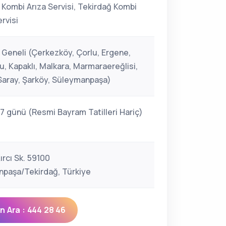
 Kombi Arıza Servisi, Tekirdağ Kombi
rvisi
 Geneli (Çerkezköy, Çorlu, Ergene,
u, Kapaklı, Malkara, Marmaraereğlisi,
 Saray, Şarköy, Süleymanpaşa)
 7 günü (Resmi Bayram Tatilleri Hariç)
Kırcı Sk. 59100
paşa/Tekirdağ, Türkiye
 Ara : 444 28 46