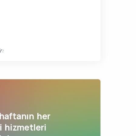
r:
haftanın her
 hizmetleri