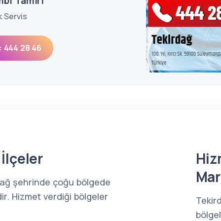
mbi Tamiri
k Servis
: 444 28 46
İlçeler
Hiz
Mar
dağ şehrinde çoğu bölgede
ir. Hizmet verdiği bölgeler
Tekir
bölge