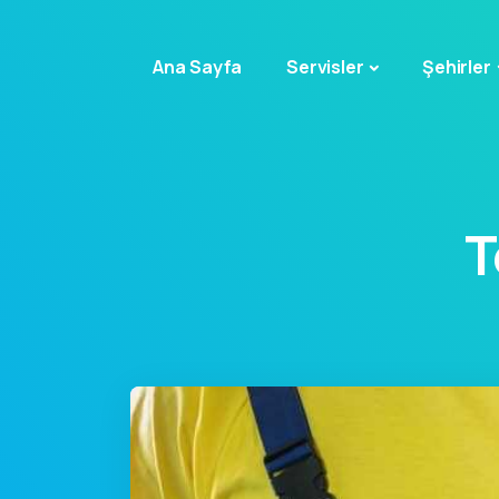
Ana Sayfa
Servisler
Şehirler
T