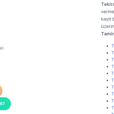
Tekir
verme
kayıt
üzerin
Tamir
T
ri
T
T
T
T
T
T
T
T
 87
T