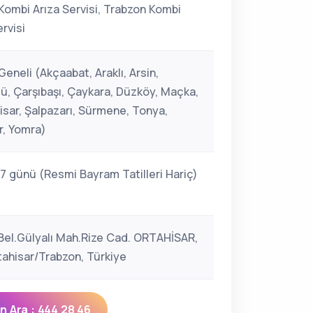
Kombi Arıza Servisi, Trabzon Kombi
rvisi
eneli (Akçaabat, Araklı, Arsin,
ü, Çarşıbaşı, Çaykara, Düzköy, Maçka,
isar, Şalpazarı, Sürmene, Tonya,
r, Yomra)
 7 günü (Resmi Bayram Tatilleri Hariç)
 Bel.Gülyalı Mah.Rize Cad. ORTAHİSAR,
tahisar/Trabzon, Türkiye
 Ara : 444 28 46