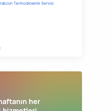
rabzon Termodinamik Servisi
:
haftanın her
 hizmetleri