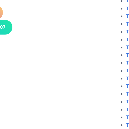
T
T
T
T
 87
T
T
T
T
T
T
T
T
T
T
T
T
T