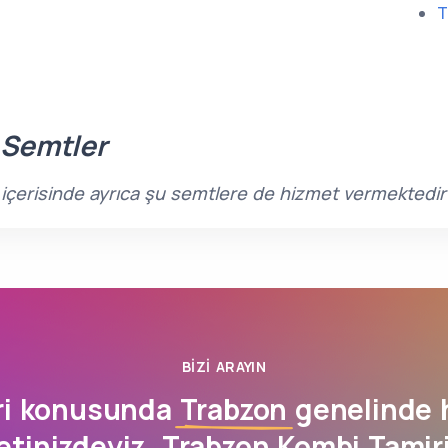
T
 Semtler
ı içerisinde ayrıca şu semtlere de hizmet vermektedir
BIZI ARAYIN
ri konusunda
Trabzon
genelinde 
tinizdeyiz. Trabzon Kombi Tamiri