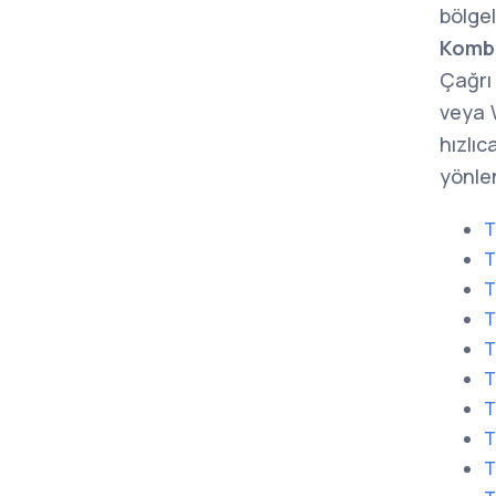
bölge
Kombi
Çağrı 
veya 
hızlıc
yönlen
T
T
T
T
T
T
T
T
T