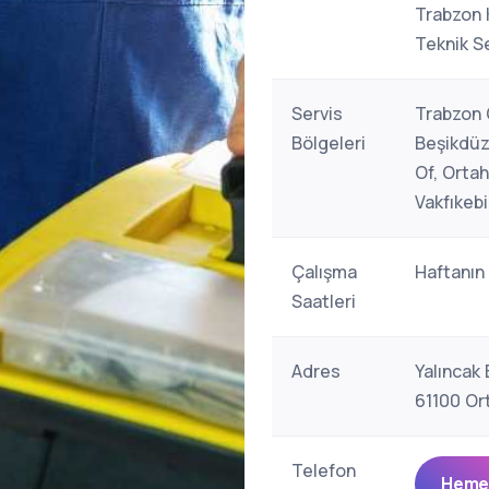
Trabzon 
Teknik Se
Servis
Trabzon G
Bölgeleri
Beşikdüz
Of, Ortah
Vakfıkebi
Çalışma
Haftanın
Saatleri
Adres
Yalıncak
61100 Or
Telefon
Hemen