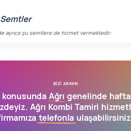
 Semtler
sinde ayrıca şu semtlere de hizmet vermektedir:
BIZI ARAYIN
i konusunda
Ağrı
genelinde hafta
zdeyiz. Ağrı Kombi Tamiri hizmet
firmamıza
telefonla
ulaşabilirsiniz