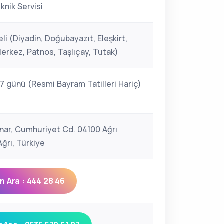
knik Servisi
li (Diyadin, Doğubayazıt, Eleşkirt,
erkez, Patnos, Taşlıçay, Tutak)
 7 günü (Resmi Bayram Tatilleri Hariç)
ınar, Cumhuriyet Cd. 04100 Ağrı
ğrı, Türkiye
 Ara : 444 28 46