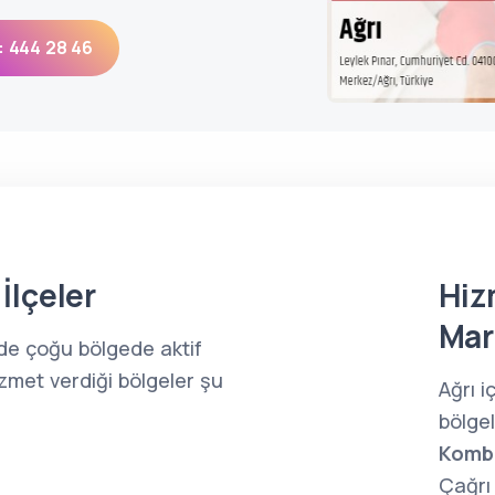
: 444 28 46
İlçeler
Hiz
Mar
nde çoğu bölgede aktif
zmet verdiği bölgeler şu
Ağrı 
bölge
Kombi
Çağrı 