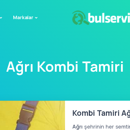
Markalar
Ağrı Kombi Tamiri
Kombi Tamiri Ağ
Ağrı
şehrinin her semt