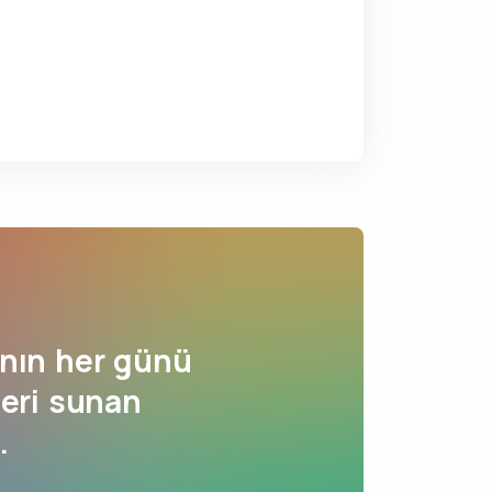
nın her günü
leri sunan
.