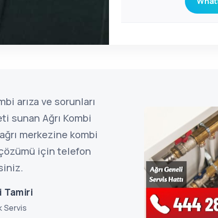
Whats
bi arıza ve sorunları
eti sunan Ağrı Kombi
çağrı merkezine kombi
n çözümü için telefon
siniz.
i Tamiri
k Servis