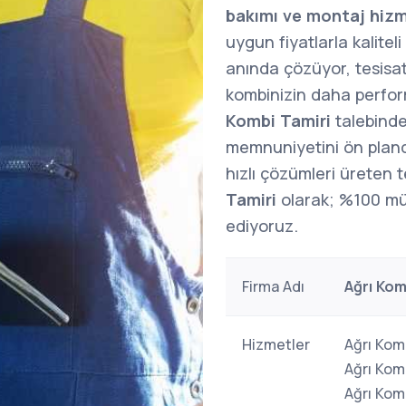
bakımı ve montaj hizm
uygun fiyatlarla kalitel
anında çözüyor, tesisat 
kombinizin daha perform
Kombi Tamiri
talebinde
memnuniyetini ön pland
hızlı çözümleri üreten t
Tamiri
olarak; %100 mü
ediyoruz.
Firma Adı
Ağrı Kom
Hizmetler
Ağrı Komb
Ağrı Komb
Ağrı Komb