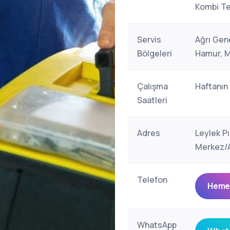
Kombi Te
Servis
Ağrı Gene
Bölgeleri
Hamur, M
Çalışma
Haftanın
Saatleri
Adres
Leylek P
Merkez/A
Telefon
Hemen
WhatsApp