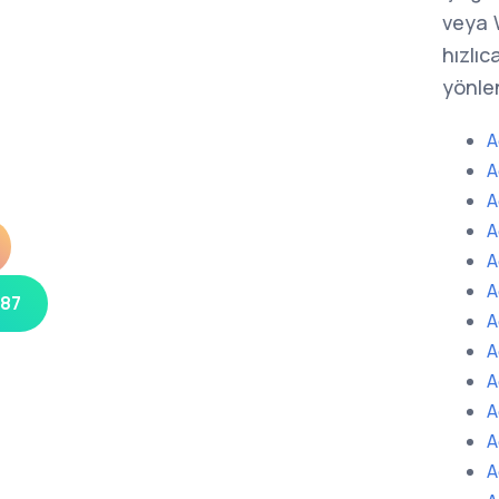
veya 
hızlıc
yönlen
A
A
A
A
A
A
 87
A
A
A
A
A
A