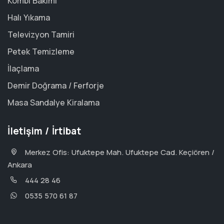
Kombi Bakımı
Halı Yıkama
Televizyon Tamiri
Petek Temizleme
İlaçlama
Demir Doğrama / Ferforje
Masa Sandalye Kiralama
İletişim / İrtibat
Merkez Ofis: Ufuktepe Mah. Ufuktepe Cad. Keçiören /
Ankara
444 28 46
0535 570 61 87