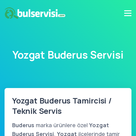
Yozgat Buderus Servisi
Yozgat Buderus Tamircisi /
Teknik Servis
Buderus
marka ürünlere özel
Yozgat
Buderus Servisi
,
Yozgat
ilçelerinde tamir