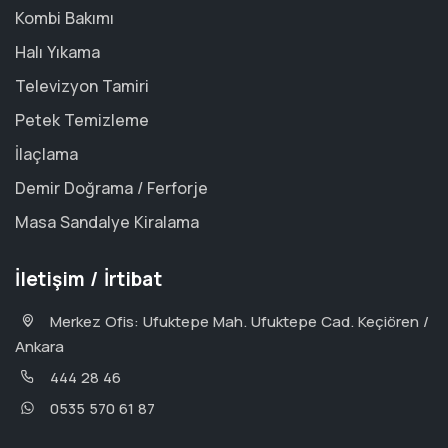
Kombi Bakımı
Halı Yıkama
Televizyon Tamiri
Petek Temizleme
İlaçlama
Demir Doğrama / Ferforje
Masa Sandalye Kiralama
İletişim / İrtibat
Merkez Ofis: Ufuktepe Mah. Ufuktepe Cad. Keçiören /
Ankara
444 28 46
0535 570 61 87