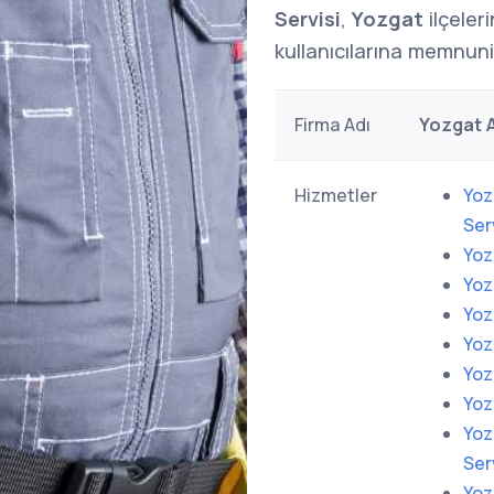
Servisi
,
Yozgat
ilçeler
kullanıcılarına memnuni
Firma Adı
Yozgat A
Hizmetler
Yoz
Ser
Yoz
Yoz
Yoz
Yoz
Yoz
Yoz
Yoz
Ser
Yoz