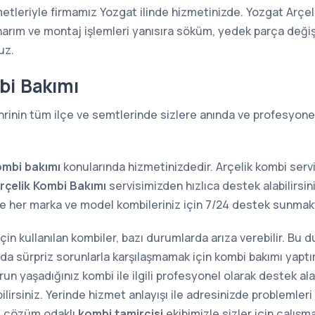
metleriyle firmamız Yozgat ilinde hizmetinizde. Yozgat Arçeli
narım ve montaj işlemleri yanısıra söküm, yedek parça değiş
uz.
bi Bakımı
rinin tüm ilçe ve semtlerinde sizlere anında ve profesyonel
ombi bakımı
konularında hizmetinizdedir. Arçelik kombi serv
rçelik Kombi Bakımı
servisimizden hızlıca destek alabilirsin
ere her marka ve model kombileriniz için 7/24 destek sun
 için kullanılan kombiler, bazı durumlarda arıza verebilir. Bu
sında sürpriz sorunlarla karşılaşmamak için kombi bakımı yap
n yaşadığınız kombi ile ilgili profesyonel olarak destek alab
lirsiniz. Yerinde hizmet anlayışı ile adresinizde problemler
e çözüm odaklı
kombi tamircisi
ekibimizle sizler için çalışm