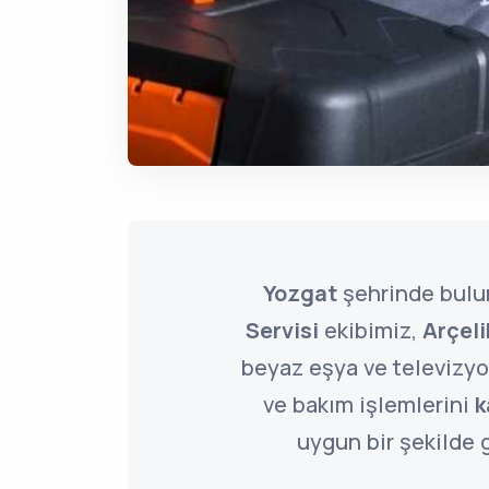
Yozgat
şehrinde bul
Servisi
ekibimiz,
Arçeli
beyaz eşya ve televizyon
ve bakım işlemlerini
k
uygun bir şekilde g