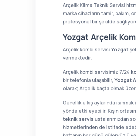
Arçelik Klima Teknik Servisi hiz
marka cihazların tamir, bakım, o
profesyonel bir şekilde sağlıyor
Yozgat Arçelik Kom
Arçelik kombi servisi
Yozgat
şeh
vermektedir.
Arçelik kombi servisimiz 7/24
k
bir telefonla ulaşabilir,
Yozgat A
olarak; Arçelik başta olmak üz
Genellikle kış aylarında ısınmak
yönde etkileyebilir. Kışın orta
teknik servis
ustalarımızdan soru
hizmetlerinden de istifade edebi
haftanın her günü güleryüzlü v