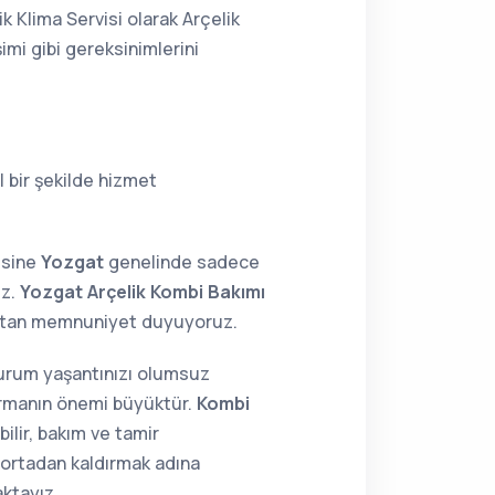
k Klima Servisi olarak Arçelik
imi gibi gereksinimlerini
 bir şekilde hizmet
isine
Yozgat
genelinde sadece
iz.
Yozgat Arçelik Kombi Bakımı
maktan memnuniyet duyuyoruz.
 durum yaşantınızı olumsuz
tırmanın önemi büyüktür.
Kombi
ilir, bakım ve tamir
i ortadan kaldırmak adına
aktayız.