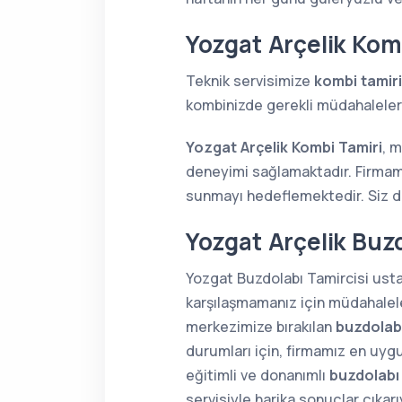
Yozgat Arçelik Kom
Teknik servisimize
kombi tamiri
kombinizde gerekli müdahaleleri 
Yozgat Arçelik Kombi Tamiri
, 
deneyimi sağlamaktadır. Firmamı
sunmayı hedeflemektedir. Siz de 
Yozgat Arçelik Buzd
Yozgat Buzdolabı Tamircisi ustal
karşılaşmamanız için müdahaleler
merkezimize bırakılan
buzdolabı
durumları için, firmamız en uygu
eğitimli ve donanımlı
buzdolabı
servisiyle harika sonuçlar çıkar