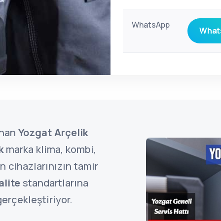
WhatsApp
Whats
unan
Yozgat Arçelik
k
marka klima, kombi,
 cihazlarınızın tamir
alite
standartlarına
erçekleştiriyor.