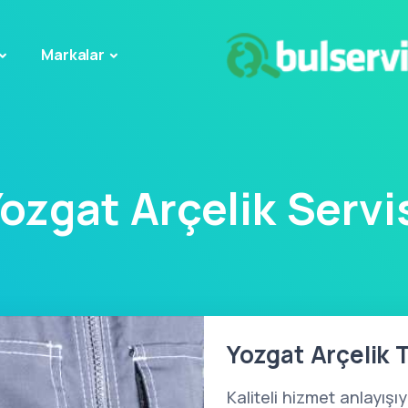
Markalar
ozgat Arçelik Servi
Yozgat Arçelik T
Kaliteli hizmet anlayışı