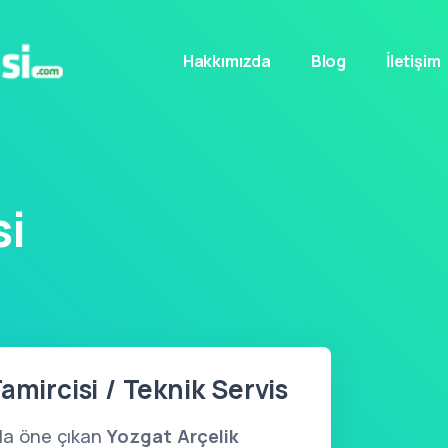
Hakkımızda
Blog
İletişim
si
amircisi / Teknik Servis
yla öne çıkan
Yozgat Arçelik