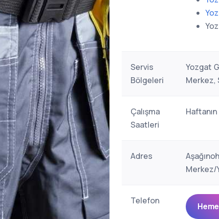
Yoz
Yoz
Servis
Yozgat G
Bölgeleri
Merkez, 
Çalışma
Haftanın
Saatleri
Adres
Aşağınoh
Merkez/Y
Telefon
Hemen