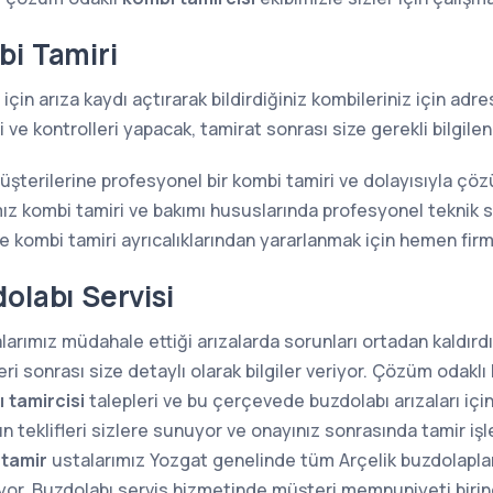
bi Tamiri
için arıza kaydı açtırarak bildirdiğiniz kombileriniz için ad
ve kontrolleri yapacak, tamirat sonrası size gerekli bilgilen
müşterilerine profesyonel bir kombi tamiri ve dolayısıyla çö
z kombi tamiri ve bakımı hususlarında profesyonel teknik s
kombi tamiri ayrıcalıklarından yararlanmak için hemen firma
olabı Servisi
arımız müdahale ettiği arızalarda sorunları ortadan kaldırdığ
i sonrası size detaylı olarak bilgiler veriyor. Çözüm odaklı 
 tamircisi
talepleri ve bu çerçevede buzdolabı arızaları içi
n teklifleri sizlere sunuyor ve onayınız sonrasında tamir iş
 tamir
ustalarımız Yozgat genelinde tüm Arçelik buzdolaplarını
ıyor. Buzdolabı servis hizmetinde müşteri memnuniyeti birin