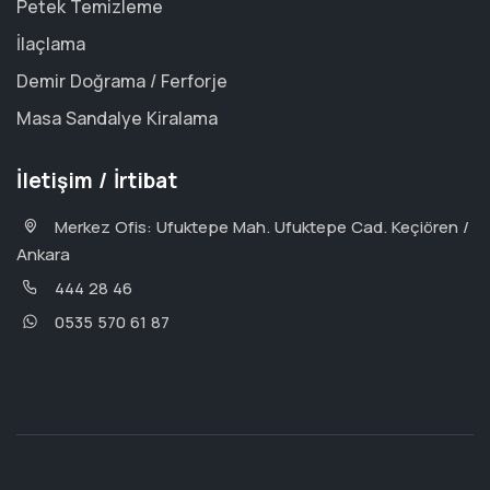
Petek Temizleme
İlaçlama
Demir Doğrama / Ferforje
Masa Sandalye Kiralama
İletişim / İrtibat
Merkez Ofis: Ufuktepe Mah. Ufuktepe Cad. Keçiören /
Ankara
444 28 46
0535 570 61 87