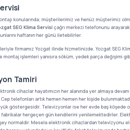
ervisi
 montajı konularında; müşterilerimiz ve henüz müşterimiz o
zgat SEG Klima Servisi
çağrı merkezi telefonunu arayarak a
larını haftanın her günü iletebilirler.
leriyle firmamız Yozgat ilinde hizmetinizde. Yozgat SEG Kli
ve montaj işlemleri yanısıra söküm, yedek parça değişimi gi
yon Tamiri
ektronik cihazlar hayatımızın her alanında yer almaya devam
 Cep telefonları artık hemen hemen her kişide bulunmaktadı
büyük göstergesidir. Televizyonlar ise her evde baş köşede 
 fabrikalar hergeçen gün kendilerini yenilemektedirler. Elek
şey normaldir. Mesela elektronik cihazlardan televizyonu el