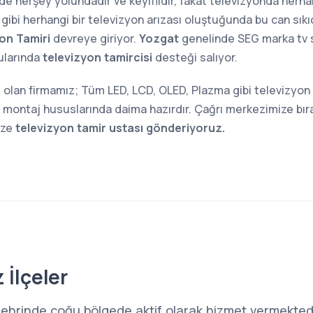
inde herşey yolundadır ve keyiflidir, fakat televizyonda herh
gibi herhangi bir televizyon arızası oluştuğunda bu can sıkıcı
on Tamiri
devreye giriyor.
Yozgat
genelinde SEG marka tv s
nularında
televizyon tamircisi
desteği salıyor.
i olan firmamız; Tüm LED, LCD, OLED, Plazma gibi televizyo
montaj hususlarında daima hazırdır. Çağrı merkezimize bıra
ize
televizyon tamir ustası gönderiyoruz.
 İlçeler
şehrinde çoğu bölgede aktif olarak hizmet vermektedi