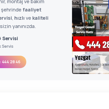
mir, montaj ve bakım
şehrinde
faaliyet
rvisi
,
hızlı
ve
kaliteli
sizin yanınızda.
 Servisi
k Servis
: 444 28 46