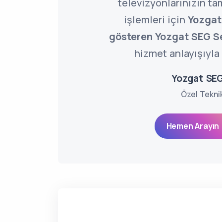
televizyonlarınızın ta
işlemleri için
Yozgat
gösteren Yozgat SEG Se
hizmet anlayışıyla 
Yozgat SEG
Özel Tekni
Hemen Arayın 