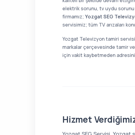
kaliteli bir şekilde devam ettiğ
elektrik sorunu, tv uydu sorunu 
firmamız;
Yozgat SEG Televizy
servisimiz; tüm TV arızaları ko
Yozgat Televizyon tamiri servis
markalar çerçevesinde tamir ve 
için vakit kaybetmeden adresin
Hizmet Verdiğimiz
Yozgat SEG Servisi, Yozgat 