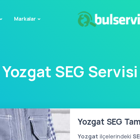
Markalar
Yozgat SEG Servisi
Yozgat SEG Tami
Yozgat
ilçelerindeki
S