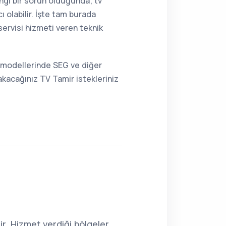
angi bir sorun olduğunda; tv
 olabilir. İşte tam burada
ervisi hizmeti veren teknik
n modellerinde SEG ve diğer
kacağınız TV Tamir istekleriniz
r. Hizmet verdiği bölgeler