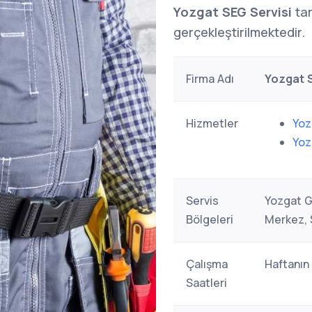
Yozgat SEG Servisi
tar
gerçekleştirilmektedir.
Firma Adı
Yozgat S
Hizmetler
Yoz
Yoz
Servis
Yozgat G
Bölgeleri
Merkez, 
Çalışma
Haftanın
Saatleri