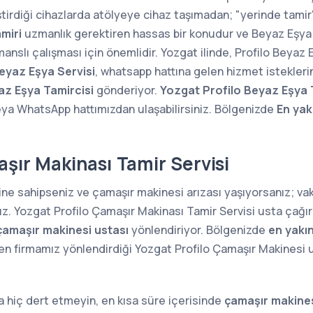
ştirdiği cihazlarda atölyeye cihaz taşımadan; "yerinde tam
miri
uzmanlık gerektiren hassas bir konudur ve Beyaz Eşya 
anslı çalışması için önemlidir. Yozgat ilinde, Profilo Beyaz 
eyaz Eşya Servisi
, whatsapp hattına gelen hizmet istekleri
az Eşya Tamircisi
gönderiyor.
Yozgat Profilo Beyaz Eşya 
ya WhatsApp hattımızdan ulaşabilirsiniz. Bölgenizde
En yak
şır Makinası Tamir Servisi
ine sahipseniz ve çamaşır makinesi arızası yaşıyorsanız; v
ız. Yozgat Profilo Çamaşır Makinası Tamir Servisi usta çağır
çamaşır makinesi ustası
yönlendiriyor. Bölgenizde
en yakı
n firmamız yönlendirdiği Yozgat Profilo Çamaşır Makinesi ust
 hiç dert etmeyin, en kısa süre içerisinde
çamaşır makines