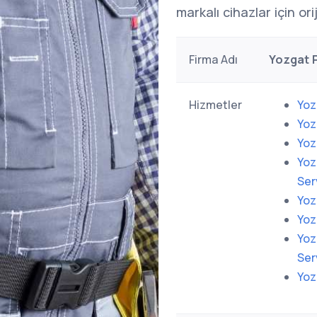
markalı cihazlar için or
Firma Adı
Yozgat P
Hizmetler
Yoz
Yoz
Yoz
Yoz
Ser
Yoz
Yoz
Yoz
Ser
Yoz