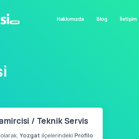
Hakkımızda
Blog
İletişim
si
amircisi / Teknik Servis
olarak,
Yozgat
ilçelerindeki
Profilo