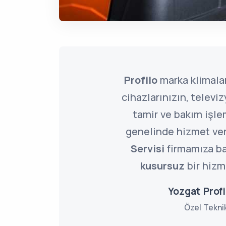
Profilo
marka klimalar
cihazlarınızın, televi
tamir ve bakım işle
genelinde hizmet ve
Servisi
firmamıza ba
kusursuz
bir hizme
Yozgat Profi
Özel Tekni