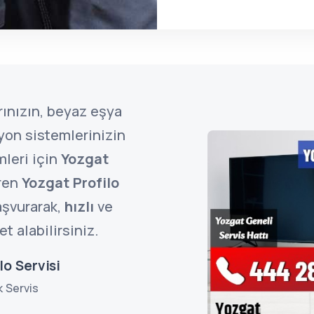
ınızın, beyaz eşya
zyon sistemlerinizin
mleri için
Yozgat
ren
Yozgat Profilo
şvurarak,
hızlı
ve
t alabilirsiniz.
lo Servisi
k Servis