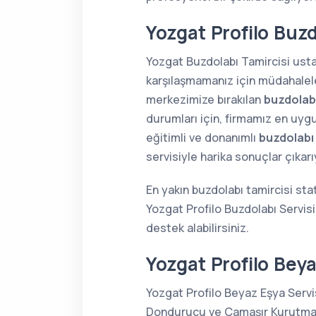
Yozgat Profilo Buzd
Yozgat Buzdolabı Tamircisi ustal
karşılaşmamanız için müdahaleler
merkezimize bırakılan
buzdolabı
durumları için, firmamız en uygu
eğitimli ve donanımlı
buzdolabı
servisiyle harika sonuçlar çıkar
En yakın buzdolabı tamircisi sta
Yozgat Profilo Buzdolabı Servis
destek alabilirsiniz.
Yozgat Profilo Beya
Yozgat Profilo Beyaz Eşya Servis
Dondurucu ve Çamaşır Kurutma Ma