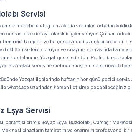
olabı Servisi
arımız müdahale ettiği arızalarda sorunları ortadan kaldırdığ
i sonrası size detaylı olarak bilgiler veriyor. Çözüm odaklı 
 tamircisi
talepleri ve bu çerçevede buzdolabı arızaları içi
n teklifleri sizlere sunuyor ve onayınız sonrasında tamir iş
 tamir
ustalarımız Yozgat genelinde tüm Profilo buzdolaplarını
ıyor. Buzdolabı servis hizmetinde müşteri memnuniyeti birin
tüsünde Yozgat ilçelerinde haftanın her günü gezici servis 
i ile whatsapp üzerinden hemen iletişime geçebileceğiniz g
z Eşya Servisi
i, garantisi bitmiş Beyaz Eşya, Buzdolabı, Çamaşır Makinesi
kinesi cihazların tamiratını ve onarımını profesyonel bir 