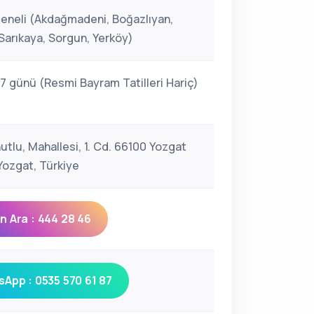
eneli (Akdağmadeni, Boğazlıyan,
Sarıkaya, Sorgun, Yerköy)
 7 günü (Resmi Bayram Tatilleri Hariç)
utlu, Mahallesi, 1. Cd. 66100 Yozgat
ozgat, Türkiye
 Ara : 444 28 46
App : 0535 570 61 87