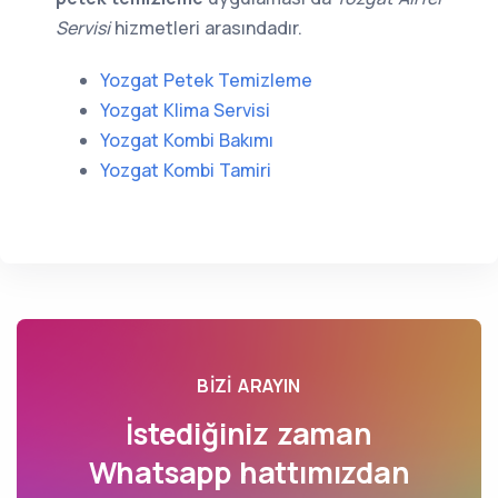
Servisi
hizmetleri arasındadır.
Yozgat Petek Temizleme
Yozgat Klima Servisi
Yozgat Kombi Bakımı
Yozgat Kombi Tamiri
BIZI ARAYIN
İstediğiniz zaman
Whatsapp hattımızdan