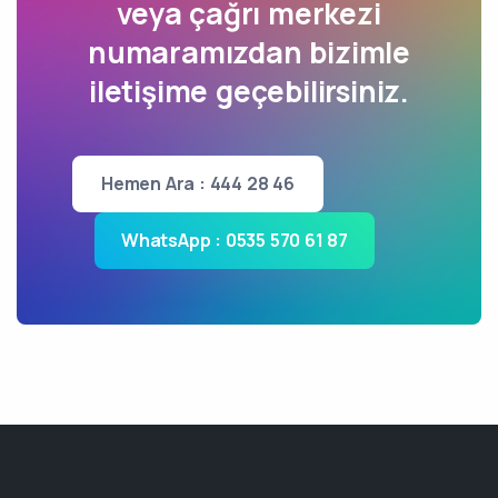
veya çağrı merkezi
numaramızdan bizimle
iletişime geçebilirsiniz.
Hemen Ara : 444 28 46
WhatsApp : 0535 570 61 87