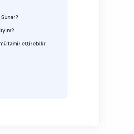
i Sunar?
lıyım?
ü tamir ettirebilir