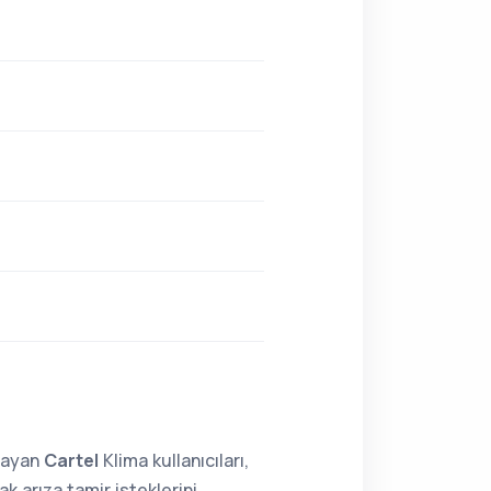
lmayan
Cartel
Klima kullanıcıları,
 arıza tamir isteklerini,