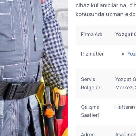
cihaz kullanıcılarına, c
konusunda uzman ekibi
Firma Adı
Yozgat C
Hizmetler
Yoz
Servis
Yozgat G
Bölgeleri
Merkez, 
Çalışma
Haftanın
Saatleri
Adres
Aşağınoh