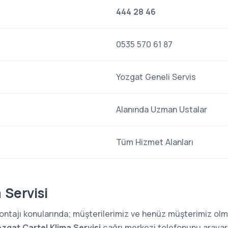
444 28 46
0535 570 61 87
Yozgat Geneli Servis
Alanında Uzman Ustalar
Tüm Hizmet Alanları
 Servisi
 montajı konularında; müşterilerimiz ve henüz müşterimiz o
zgat Cartel Klima Servisi
çağrı merkezi telefonunu arayarak