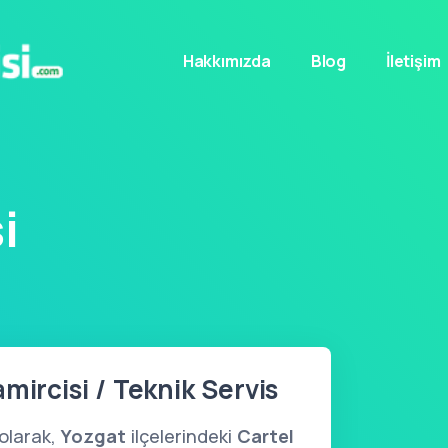
Hakkımızda
Blog
İletişim
i
mircisi / Teknik Servis
olarak,
Yozgat
ilçelerindeki
Cartel