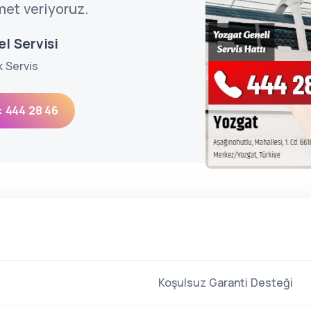
met veriyoruz.
l Servisi
k Servis
: 444 28 46
Koşulsuz Garanti Desteği