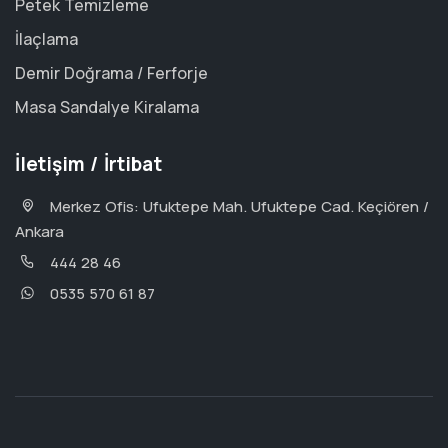
Petek Temizleme
İlaçlama
Demir Doğrama / Ferforje
Masa Sandalye Kiralama
İletişim / İrtibat
Merkez Ofis: Ufuktepe Mah. Ufuktepe Cad. Keçiören /
Ankara
444 28 46
0535 570 61 87