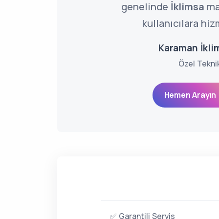
genelinde
İklimsa
ma
kullanıcılara hiz
Karaman İklim
Özel Tekni
Hemen Arayın 
✅ Garantili Servis