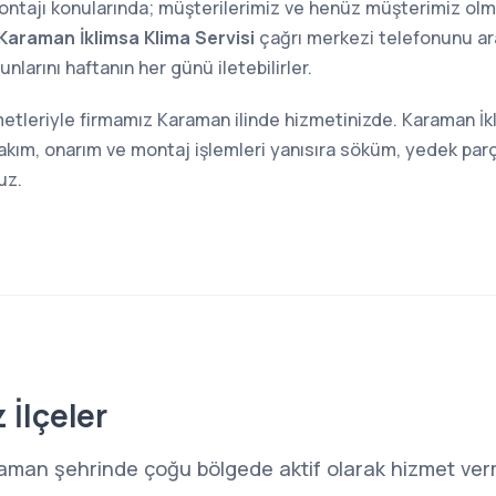
 montajı konularında; müşterilerimiz ve henüz müşterimiz o
Karaman İklimsa Klima Servisi
çağrı merkezi telefonunu aray
larını haftanın her günü iletebilirler.
metleriyle firmamız Karaman ilinde hizmetinizde. Karaman İkl
bakım, onarım ve montaj işlemleri yanısıra söküm, yedek parç
uz.
 İlçeler
raman şehrinde çoğu bölgede aktif olarak hizmet verm