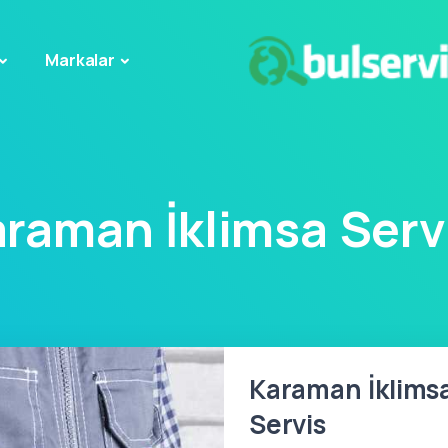
Markalar
raman İklimsa Serv
Karaman İklimsa
Servis