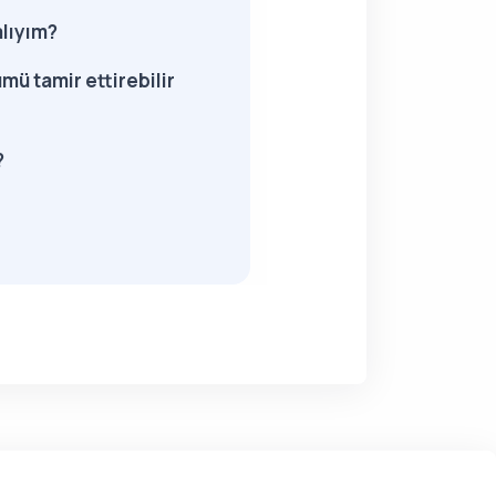
alıyım?
mü tamir ettirebilir
?