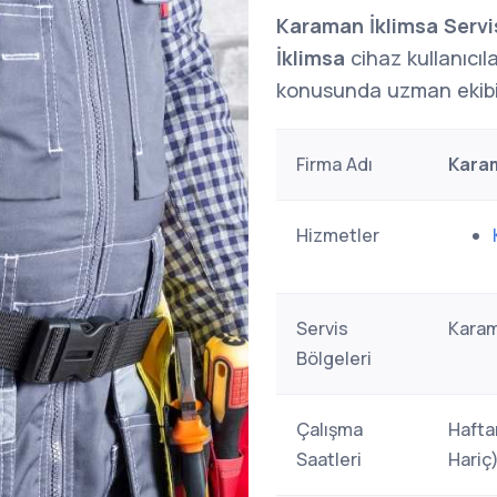
Karaman İklimsa Servi
İklimsa
cihaz kullanıcıl
konusunda uzman ekibi
Firma Adı
Karam
Hizmetler
Servis
Karam
Bölgeleri
Çalışma
Hafta
Saatleri
Hariç