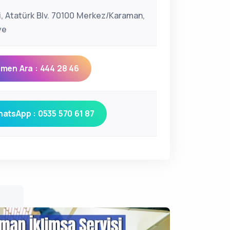
çi, Atatürk Blv. 70100 Merkez/Karaman,
ye
men Ara : 444 28 46
atsApp : 0535 570 61 87