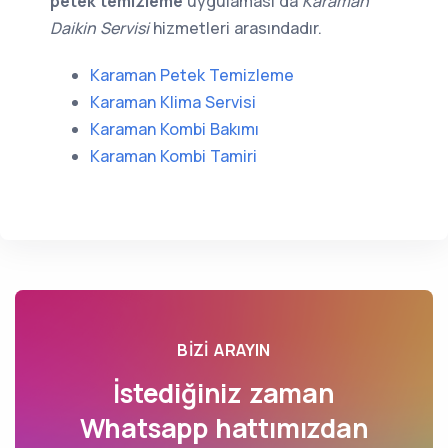
petek temizleme
uygulaması da
Karaman
Daikin Servisi
hizmetleri arasındadır.
Karaman Petek Temizleme
Karaman Klima Servisi
Karaman Kombi Bakımı
Karaman Kombi Tamiri
BIZI ARAYIN
İstediğiniz zaman
Whatsapp hattımızdan