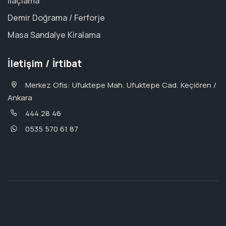
İlaçlama
Demir Doğrama / Ferforje
Masa Sandalye Kiralama
İletişim / İrtibat
Merkez Ofis: Ufuktepe Mah. Ufuktepe Cad. Keçiören /
Ankara
444 28 46
0535 570 61 87