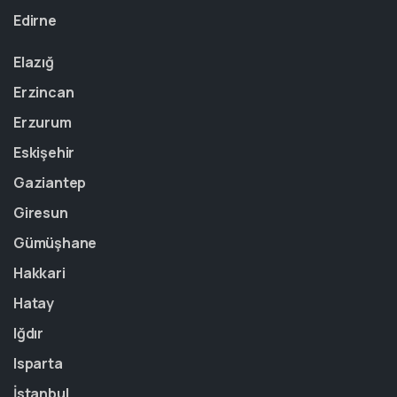
Edirne
Elazığ
Erzincan
Erzurum
Eskişehir
Gaziantep
Giresun
Gümüşhane
Hakkari
Hatay
Iğdır
Isparta
İstanbul