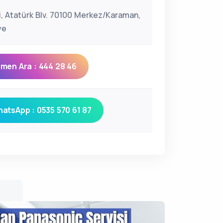
çi, Atatürk Blv. 70100 Merkez/Karaman,
ye
men Ara : 444 28 46
atsApp : 0535 570 61 87