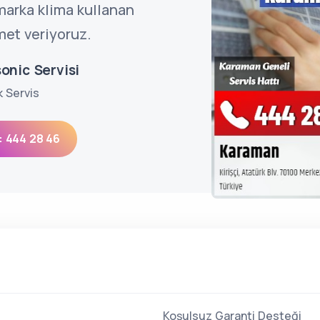
arka klima kullanan
met veriyoruz.
onic Servisi
k Servis
: 444 28 46
Koşulsuz Garanti Desteği