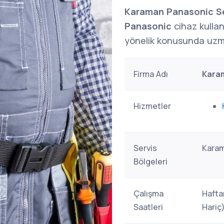
Karaman Panasonic Se
Panasonic
cihaz kullan
yönelik konusunda uzma
Firma Adı
Karam
Hizmetler
Servis
Karam
Bölgeleri
Çalışma
Hafta
Saatleri
Hariç