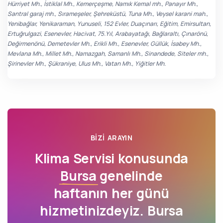
Hürriyet Mh., İstiklal Mh., Kemerçeşme, Namık Kemal mh., Panayır Mh.,
Santral garaj mh., Sırameşeler, Şehreküstü, Tuna Mh., Veysel karani mah.,
Yenibağlar, Yenikaraman, Yunuseli, 152 Evler, Duaçınarı, Eğitim, Emirsultan,
Ertuğrulgazi, Esenevler, Hacivat, 75.Yıl, Arabayatağı, Bağlaraltı, Çınarönü,
Değirmenönü, Demetevler Mh., Erikli Mh., Esenevler, Güllük, İsabey Mh.,
Mevlana Mh., Millet Mh., Namazgah, Samanlı Mh., Sinandede, Siteler mh.,
Şirinevler Mh., Şükraniye, Ulus Mh., Vatan Mh., Yiğitler Mh.
BIZI ARAYIN
Klima Servisi konusunda
Bursa
genelinde
haftanın her günü
hizmetinizdeyiz. Bursa