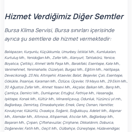
Hizmet Verdiğimiz Diğer Semtler
Bursa Klima Servisi, Bursa sınırları içerisinde
ayrıca şu semtlere de hizmet vermektedir:
Balıkpazarı, Kurşunlu, Küçükkumla, Umurbey, İstiklal Mh., Kumlukalan,
Kurtuluş Mh., Yenidoğan Mh., Zafer Mh., Alanyurt, Tahtakörü, Yenice,
Boyalıca, Çeltikçi, Ahmet Vefik Paşa Mh., Barakfaki, Esentepe, Kale Mh.,
Vanimehmet, Yenimahalle, Güzelyalı, Burgaz Mh., Eğitim Mh., Halitpaşa,
Devecikonağı, 23.Nis, Altınşehir, Ataevler, Balat, Beşevler, Çalı, Esentepe,
Gökükle, İhsaniye, Karaman Mh., Özlüce, Üçevler, 19 Mayıs Mh., 29 Ekim Mh.,
30 Ağustos Zafer Mh., Ahmet Yesevi Mh., Akçalar, Balkan Mh., Barış Mh.,
Çamlıça, Demirci Mh., Dumlupınar, Ertuğrul, Fethiye Mh., Hasanağa,
Işıktepe, Konak Mh., Kültür Mh., Minareliçavuş, Odunluk, Yüzüncü yıl mh.,
Bağlarbaşı, Demirtaş, Elmasbahçeler, Emek, Genç Osman, Hamitler,
Kovukçınar, Kükürtlü, Ovaakça, Soğanlı, Soğukkuyu, Adelet Mh., Akpınar
Mh., Alemdar Mh., Altınova, Altıparmak, Atıcılar Mh., Bağlarbaşı Mh.,
Başaran Mh., Çırpan, Çiftehavuzlar, Çirişhane, Dikkaldırım, Doburca,
Doğanevler, Fatih Mh., Geçit Mh., Gülbahçe, Güneştepe, Hüdavendigar,