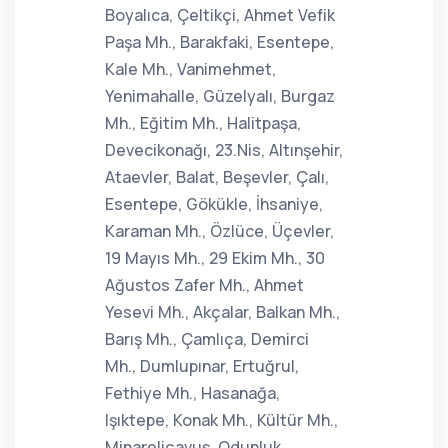
Boyalıca, Çeltikçi, Ahmet Vefik
Paşa Mh., Barakfaki, Esentepe,
Kale Mh., Vanimehmet,
Yenimahalle, Güzelyalı, Burgaz
Mh., Eğitim Mh., Halitpaşa,
Devecikonağı, 23.Nis, Altınşehir,
Ataevler, Balat, Beşevler, Çalı,
Esentepe, Gökükle, İhsaniye,
Karaman Mh., Özlüce, Üçevler,
19 Mayıs Mh., 29 Ekim Mh., 30
Ağustos Zafer Mh., Ahmet
Yesevi Mh., Akçalar, Balkan Mh.,
Barış Mh., Çamlıça, Demirci
Mh., Dumlupınar, Ertuğrul,
Fethiye Mh., Hasanağa,
Işıktepe, Konak Mh., Kültür Mh.,
Minareliçavuş, Odunluk,