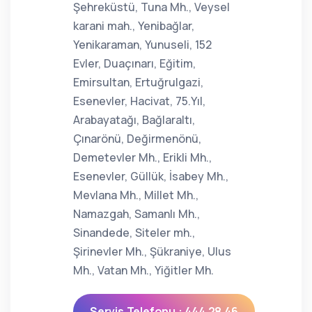
Şehreküstü, Tuna Mh., Veysel
karani mah., Yenibağlar,
Yenikaraman, Yunuseli, 152
Evler, Duaçınarı, Eğitim,
Emirsultan, Ertuğrulgazi,
Esenevler, Hacivat, 75.Yıl,
Arabayatağı, Bağlaraltı,
Çınarönü, Değirmenönü,
Demetevler Mh., Erikli Mh.,
Esenevler, Güllük, İsabey Mh.,
Mevlana Mh., Millet Mh.,
Namazgah, Samanlı Mh.,
Sinandede, Siteler mh.,
Şirinevler Mh., Şükraniye, Ulus
Mh., Vatan Mh., Yiğitler Mh.
Servis Telefonu : 444 28 46