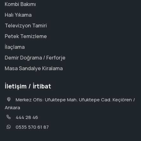
Kombi Bakımı
Halı Yıkama
Televizyon Tamiri
Petek Temizleme
İlaçlama
Demir Doğrama / Ferforje
Masa Sandalye Kiralama
İletişim / İrtibat
Merkez Ofis: Ufuktepe Mah. Ufuktepe Cad. Keçiören /
Ankara
444 28 46
0535 570 61 87