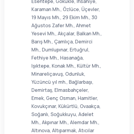
Esentepe, Gökükle, İhsaniye,
Karaman Mh., Özlüce, Üçevler,
19 Mayıs Mh., 29 Ekim Mh., 30
Ağustos Zafer Mh., Ahmet
Yesevi Mh., Akçalar, Balkan Mh.,
Barış Mh., Çamlıça, Demirci
Mh., Dumlupınar, Ertuğrul,
Fethiye Mh., Hasanağa,
Işıktepe, Konak Mh., Kültür Mh.,
Minareliçavuş, Odunluk,
Yüzüncü yıl mh., Bağlarbaşı,
Demirtaş, Elmasbahçeler,
Emek, Genç Osman, Hamitler,
Kovukçınar, Kükürtlü, Ovaakça,
Soğanlı, Soğukkuyu, Adelet
Mh., Akpınar Mh., Alemdar Mh.,
Altınova, Altıparmak, Atıcılar