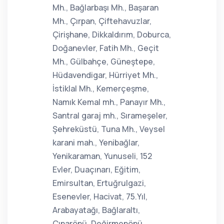
Mh., Bağlarbaşı Mh., Başaran
Mh., Çırpan, Çiftehavuzlar,
Çirişhane, Dikkaldırım, Doburca,
Doğanevler, Fatih Mh., Geçit
Mh., Gülbahçe, Güneştepe,
Hüdavendigar, Hürriyet Mh.,
İstiklal Mh., Kemerçeşme,
Namık Kemal mh., Panayır Mh.,
Santral garaj mh., Sırameşeler,
Şehreküstü, Tuna Mh., Veysel
karani mah., Yenibağlar,
Yenikaraman, Yunuseli, 152
Evler, Duaçınarı, Eğitim,
Emirsultan, Ertuğrulgazi,
Esenevler, Hacivat, 75.Yıl,
Arabayatağı, Bağlaraltı,
Çınarönü, Değirmenönü,