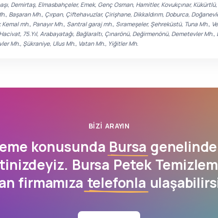
rbaşı, Demirtaş, Elmasbahçeler, Emek, Genç Osman, Hamitler, Kovukçınar, Kükürtlü
Mh., Başaran Mh., Çırpan, Çiftehavuzlar, Çirişhane, Dikkaldırım, Doburca, Doğanev
 Kemal mh., Panayır Mh., Santral garaj mh., Sırameşeler, Şehreküstü, Tuna Mh., Ve
, Hacivat, 75.Yıl, Arabayatağı, Bağlaraltı, Çınarönü, Değirmenönü, Demetevler Mh., E
er Mh., Şükraniye, Ulus Mh., Vatan Mh., Yiğitler Mh.
BIZI ARAYIN
zleme konusunda
Bursa
genelinde 
inizdeyiz. Bursa Petek Temizlem
an firmamıza
telefonla
ulaşabilirs