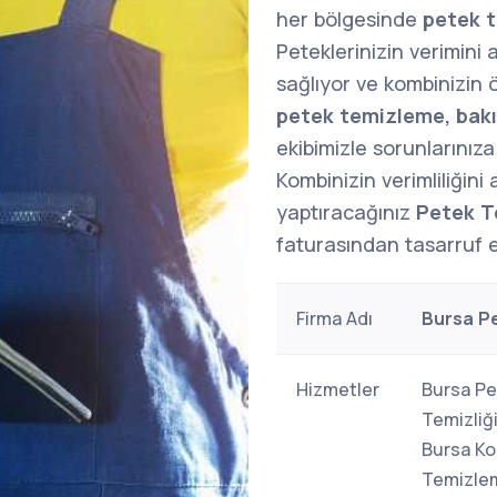
her bölgesinde
petek t
Peteklerinizin verimini 
sağlıyor ve kombinizin
petek temizleme, bak
ekibimizle sorunlarınıza 
Kombinizin verimliliğini 
yaptıracağınız
Petek T
faturasından tasarruf ed
Firma Adı
Bursa P
Hizmetler
Bursa Pe
Temizliğ
Bursa Ko
Temizlem