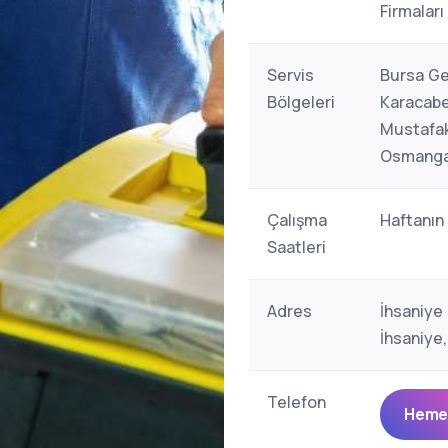
Firmaları
Servis
Bursa Gen
Bölgeleri
Karacabe
Mustafak
Osmangazi
Çalışma
Haftanın
Saatleri
Adres
İhsaniye
İhsaniye,
Telefon
Hemen