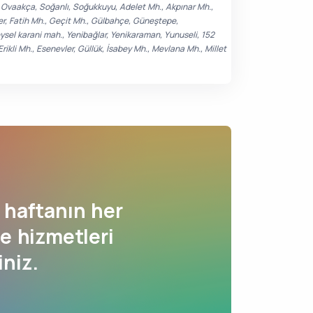
, Ovaakça, Soğanlı, Soğukkuyu, Adelet Mh., Akpınar Mh.,
ler, Fatih Mh., Geçit Mh., Gülbahçe, Güneştepe,
ysel karani mah., Yenibağlar, Yenikaraman, Yunuseli, 152
rikli Mh., Esenevler, Güllük, İsabey Mh., Mevlana Mh., Millet
haftanın her
e hizmetleri
iniz.