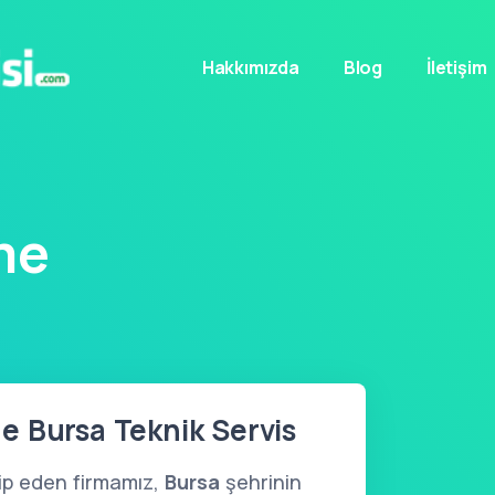
Hakkımızda
Blog
İletişim
me
e Bursa Teknik Servis
kip eden firmamız,
Bursa
şehrinin