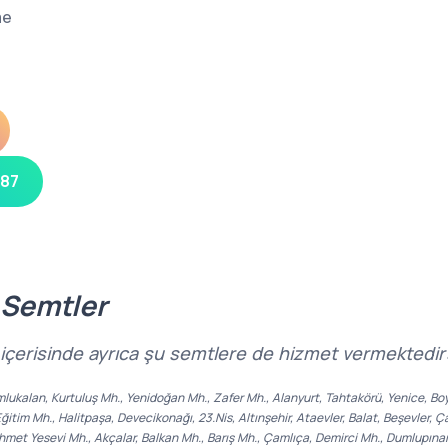
me
 87
 Semtler
 içerisinde ayrıca şu semtlere de hizmet vermektedir
mlukalan, Kurtuluş Mh., Yenidoğan Mh., Zafer Mh., Alanyurt, Tahtakörü, Yenice, Boy
itim Mh., Halitpaşa, Devecikonağı, 23.Nis, Altınşehir, Ataevler, Balat, Beşevler, 
hmet Yesevi Mh., Akçalar, Balkan Mh., Barış Mh., Çamlıça, Demirci Mh., Dumlupınar,