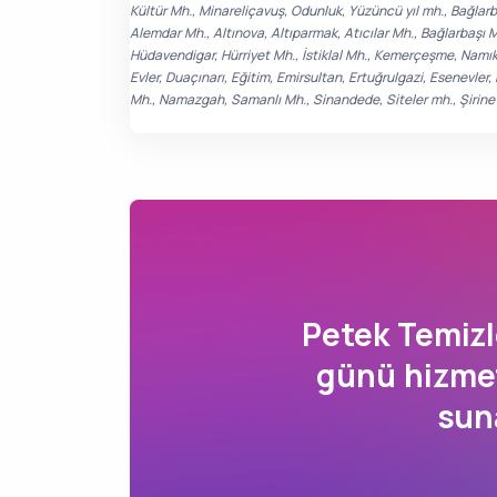
Kültür Mh., Minareliçavuş, Odunluk, Yüzüncü yıl mh., Bağla
Alemdar Mh., Altınova, Altıparmak, Atıcılar Mh., Bağlarbaşı 
Hüdavendigar, Hürriyet Mh., İstiklal Mh., Kemerçeşme, Namık
Evler, Duaçınarı, Eğitim, Emirsultan, Ertuğrulgazi, Esenevler
Mh., Namazgah, Samanlı Mh., Sinandede, Siteler mh., Şirinevl
Petek Temi
günü hizmet
sun