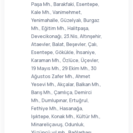
Paşa Mh., Barakfaki, Esentepe,
Kale Mh., Vanimehmet,
Yenimahalle, Güzelyalı, Burgaz
Mh., Eğitim Mh., Halitpaşa,
Devecikonağı, 23.Nis, Altınşehir,
Ataevler, Balat, Beşevler, Çalı,
Esentepe, Gökükle, İhsaniye,
Karaman Mh., Özlüce, Üçevler,
19 Mayıs Mh., 29 Ekim Mh., 30
Ağustos Zafer Mh., Ahmet
Yesevi Mh., Akçalar, Balkan Mh.,
Barış Mh., Çamlıça, Demirci
Mh., Dumlupınar, Ertuğrul,
Fethiye Mh., Hasanağa,
Işıktepe, Konak Mh., Kültür Mh.,
Minareliçavuş, Odunluk,
Yüzüncü yıl mh., Bağlarbaşı,