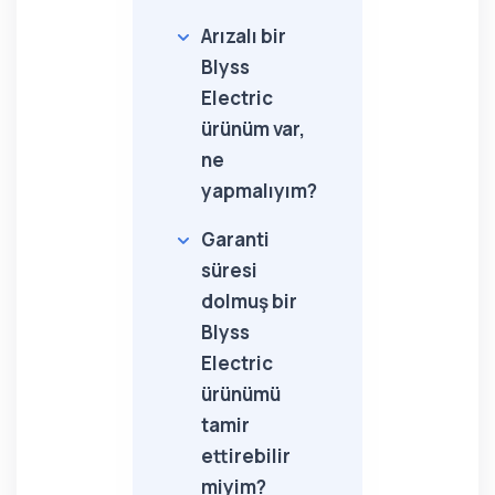
Arızalı bir
Blyss
Electric
ürünüm var,
ne
yapmalıyım?
Garanti
süresi
dolmuş bir
Blyss
Electric
ürünümü
tamir
ettirebilir
miyim?