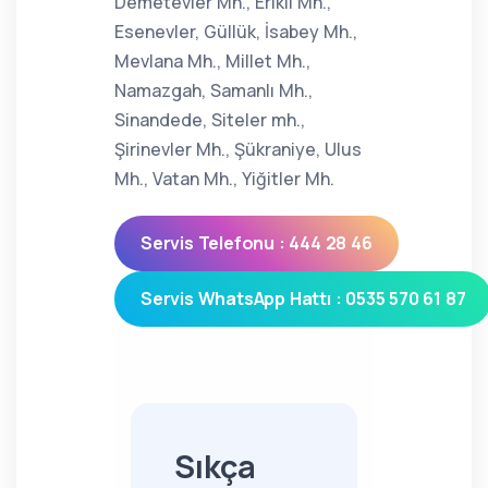
Demetevler Mh., Erikli Mh.,
Esenevler, Güllük, İsabey Mh.,
Mevlana Mh., Millet Mh.,
Namazgah, Samanlı Mh.,
Sinandede, Siteler mh.,
Şirinevler Mh., Şükraniye, Ulus
Mh., Vatan Mh., Yiğitler Mh.
Servis Telefonu : 444 28 46
Servis WhatsApp Hattı : 0535 570 61 87
Sıkça