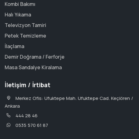
Kombi Bakımı
Halı Yıkama
Televizyon Tamiri
Petek Temizleme
İlaçlama
Demir Doğrama / Ferforje
Masa Sandalye Kiralama
İletişim / İrtibat
Merkez Ofis: Ufuktepe Mah. Ufuktepe Cad. Keçiören /
Ankara
444 28 46
0535 570 61 87