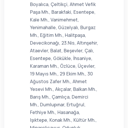
Boyalıca, Çeltikçi, Ahmet Vefik
Paşa Mh., Barakfaki, Esentepe,
Kale Mh., Vanimehmet,
Yenimahalle, Güzelyalı, Burgaz
Mh., Eğitim Mh., Halitpaşa,
Devecikonağı, 23.Nis, Altınşehir,
Ataevler, Balat, Beşevler, Çalı,
Esentepe, Gökükle, İhsaniye,
Karaman Mh., Özlüce, Üçevler,
19 Mayıs Mh., 29 Ekim Mh., 30
Ağustos Zafer Mh., Ahmet
Yesevi Mh., Akçalar, Balkan Mh.,
Barış Mh., Çamlıça, Demirci
Mh., Dumlupınar, Ertuğrul,
Fethiye Mh., Hasanağa,
Işıktepe, Konak Mh., Kültür Mh.,
Minareliçavuş, Odunluk,