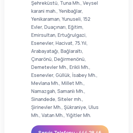
Şehreküstü, Tuna Mh., Veysel
karani mah., Yenibağlar,
Yenikaraman, Yunuseli, 152
Evler, Duaçınarı, Eğitim,
Emirsultan, Ertuğrulgazi,
Esenevler, Hacivat, 75.Yıl,
Arabayatağı, Bağlaraltı,
Çınarönü, Değirmenönü,
Demetevler Mh., Erikli Mh.,
Esenevler, Güllük, İsabey Mh.,
Mevlana Mh., Millet Mh.,
Namazgah, Samanlı Mh.,
Sinandede, Siteler mh.,
Şirinevler Mh., Şükraniye, Ulus
Mh., Vatan Mh., Yiğitler Mh.
Servis Telefonu : 444 28 46