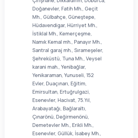
Çirişhane, Dikkaldırım, Doburca,
Doğanevler, Fatih Mh., Geçit
Mh., Gülbahçe, Güneştepe,
Hüdavendigar, Hürriyet Mh.,
İstiklal Mh., Kemerçeşme,
Namık Kemal mh., Panayır Mh.,
Santral garaj mh., Sırameşeler,
Şehreküstü, Tuna Mh., Veysel
karani mah., Yenibağlar,
Yenikaraman, Yunuseli, 152
Evler, Duaçınarı, Eğitim,
Emirsultan, Ertuğrulgazi,
Esenevler, Hacivat, 75.Yıl,
Arabayatağı, Bağlaraltı,
Çınarönü, Değirmenönü,
Demetevler Mh., Erikli Mh.,
Esenevler, Güllük, İsabey Mh.,