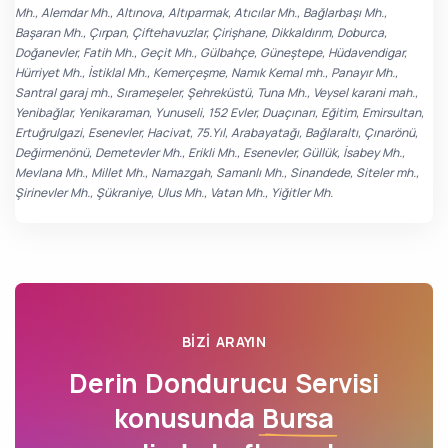
Mh., Alemdar Mh., Altınova, Altıparmak, Atıcılar Mh., Bağlarbaşı Mh.,
Başaran Mh., Çırpan, Çiftehavuzlar, Çirişhane, Dikkaldırım, Doburca,
Doğanevler, Fatih Mh., Geçit Mh., Gülbahçe, Güneştepe, Hüdavendigar,
Hürriyet Mh., İstiklal Mh., Kemerçeşme, Namık Kemal mh., Panayır Mh.,
Santral garaj mh., Sırameşeler, Şehreküstü, Tuna Mh., Veysel karani mah.,
Yenibağlar, Yenikaraman, Yunuseli, 152 Evler, Duaçınarı, Eğitim, Emirsultan,
Ertuğrulgazi, Esenevler, Hacivat, 75.Yıl, Arabayatağı, Bağlaraltı, Çınarönü,
Değirmenönü, Demetevler Mh., Erikli Mh., Esenevler, Güllük, İsabey Mh.,
Mevlana Mh., Millet Mh., Namazgah, Samanlı Mh., Sinandede, Siteler mh.,
Şirinevler Mh., Şükraniye, Ulus Mh., Vatan Mh., Yiğitler Mh.
BIZI ARAYIN
Derin Dondurucu Servisi
konusunda
Bursa