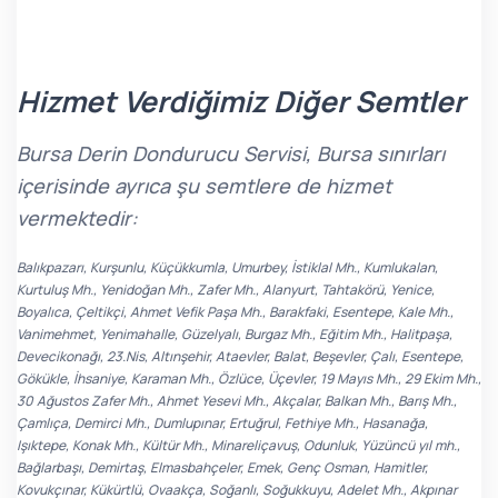
Hizmet Verdiğimiz Diğer Semtler
Bursa Derin Dondurucu Servisi, Bursa sınırları
içerisinde ayrıca şu semtlere de hizmet
vermektedir:
Balıkpazarı, Kurşunlu, Küçükkumla, Umurbey, İstiklal Mh., Kumlukalan,
Kurtuluş Mh., Yenidoğan Mh., Zafer Mh., Alanyurt, Tahtakörü, Yenice,
Boyalıca, Çeltikçi, Ahmet Vefik Paşa Mh., Barakfaki, Esentepe, Kale Mh.,
Vanimehmet, Yenimahalle, Güzelyalı, Burgaz Mh., Eğitim Mh., Halitpaşa,
Devecikonağı, 23.Nis, Altınşehir, Ataevler, Balat, Beşevler, Çalı, Esentepe,
Gökükle, İhsaniye, Karaman Mh., Özlüce, Üçevler, 19 Mayıs Mh., 29 Ekim Mh.,
30 Ağustos Zafer Mh., Ahmet Yesevi Mh., Akçalar, Balkan Mh., Barış Mh.,
Çamlıça, Demirci Mh., Dumlupınar, Ertuğrul, Fethiye Mh., Hasanağa,
Işıktepe, Konak Mh., Kültür Mh., Minareliçavuş, Odunluk, Yüzüncü yıl mh.,
Bağlarbaşı, Demirtaş, Elmasbahçeler, Emek, Genç Osman, Hamitler,
Kovukçınar, Kükürtlü, Ovaakça, Soğanlı, Soğukkuyu, Adelet Mh., Akpınar