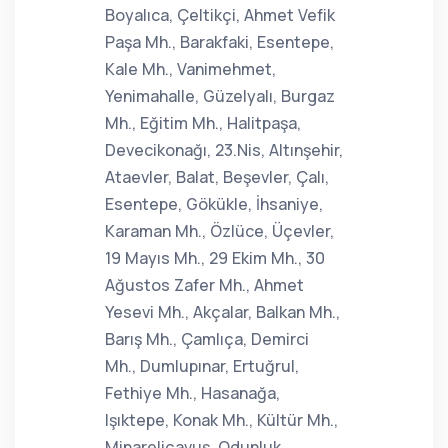
Boyalıca, Çeltikçi, Ahmet Vefik
Paşa Mh., Barakfaki, Esentepe,
Kale Mh., Vanimehmet,
Yenimahalle, Güzelyalı, Burgaz
Mh., Eğitim Mh., Halitpaşa,
Devecikonağı, 23.Nis, Altınşehir,
Ataevler, Balat, Beşevler, Çalı,
Esentepe, Gökükle, İhsaniye,
Karaman Mh., Özlüce, Üçevler,
19 Mayıs Mh., 29 Ekim Mh., 30
Ağustos Zafer Mh., Ahmet
Yesevi Mh., Akçalar, Balkan Mh.,
Barış Mh., Çamlıça, Demirci
Mh., Dumlupınar, Ertuğrul,
Fethiye Mh., Hasanağa,
Işıktepe, Konak Mh., Kültür Mh.,
Minareliçavuş, Odunluk,