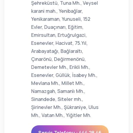
Şehreküstü, Tuna Mh., Veysel
karani mah., Yenibağlar,
Yenikaraman, Yunuseli, 152
Evler, Duaçınarı, Eğitim,
Emirsultan, Ertuğrulgazi,
Esenevler, Hacivat, 75.Yıl,
Arabayatağı, Bağlaraltı,
Çınarönü, Değirmenönü,
Demetevler Mh., Erikli Mh.,
Esenevler, Güllük, İsabey Mh.,
Mevlana Mh., Millet Mh.,
Namazgah, Samanlı Mh.,
Sinandede, Siteler mh.,
Şirinevler Mh., Şükraniye, Ulus
Mh., Vatan Mh., Yiğitler Mh.
Servis Telefonu : 444 28 46