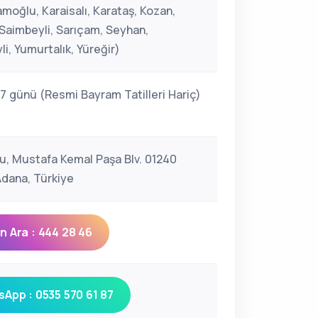
moğlu, Karaisalı, Karataş, Kozan,
 Saimbeyli, Sarıçam, Seyhan,
i, Yumurtalık, Yüreğir)
 7 günü (Resmi Bayram Tatilleri Hariç)
u, Mustafa Kemal Paşa Blv. 01240
Adana, Türkiye
 Ara : 444 28 46
App : 0535 570 61 87