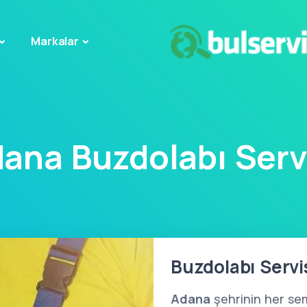
Markalar
ana Buzdolabı Serv
Buzdolabı Servi
Adana
şehrinin her sem