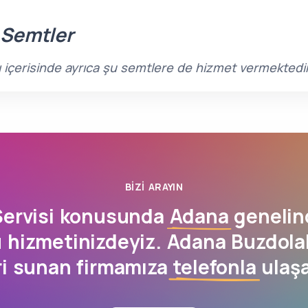
 Semtler
ı içerisinde ayrıca şu semtlere de hizmet vermektedi
BIZI ARAYIN
Servisi konusunda
Adana
genelin
 hizmetinizdeyiz. Adana Buzdolab
ri sunan firmamıza
telefonla
ulaşa