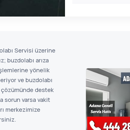
labı Servisi üzerine
z; buzdolabı arıza
işlemlerine yönelik
eriyor ve buzdolabı
ın çözümünde destek
a sorun varsa vakit
rı merkezimize
rsiniz.