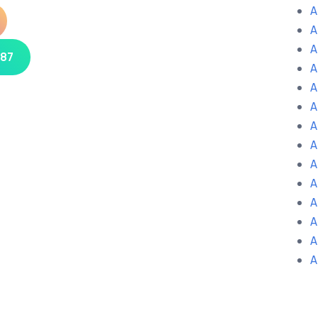
A
A
A
 87
A
A
A
A
A
A
A
A
A
A
A