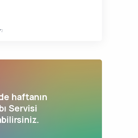
r:
de haftanın
ı Servisi
bilirsiniz.