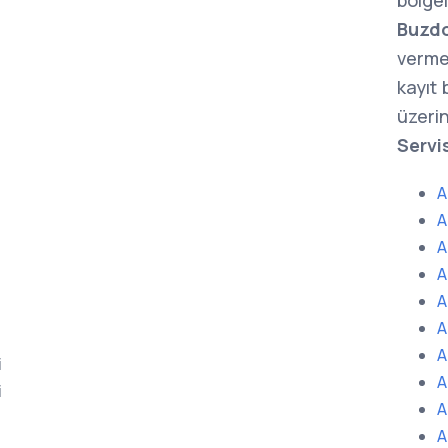
bölge
Buzdo
verme
kayıt
üzerin
Servi
A
A
A
A
A
A
A
i
A
i
A
A