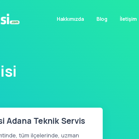
Hakkımızda
Blog
İletişim
isi
si Adana Teknik Servis
tinde, tüm ilçelerinde, uzman