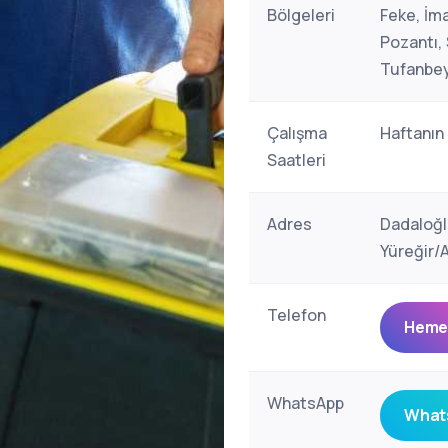
Bölgeleri
Feke, İma
Pozantı,
Tufanbeyl
Çalışma
Haftanın
Saatleri
Adres
Dadaloğl
Yüreğir/
Telefon
Hemen
WhatsApp
Whats