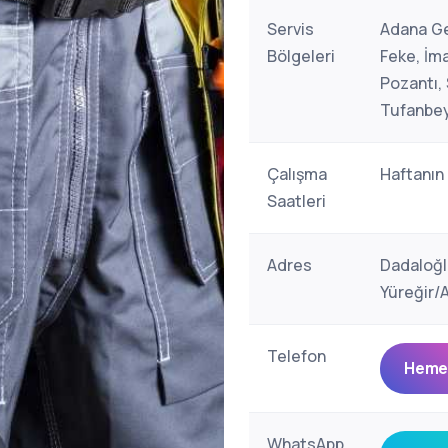
Servis
Adana Ge
Bölgeleri
Feke, İma
Pozantı,
Tufanbeyl
Çalışma
Haftanın
Saatleri
Adres
Dadaloğl
Yüreğir/
Telefon
Hemen
WhatsApp