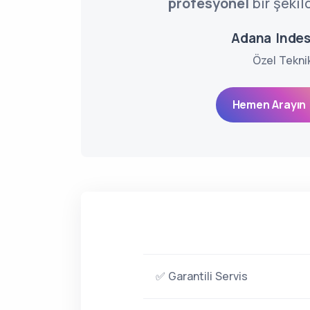
profesyonel
bir şekil
Adana Indesi
Özel Tekni
Hemen Arayın 
✅ Garantili Servis