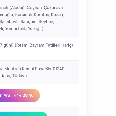
neli (Aladağ, Ceyhan, Çukurova,
moğlu, Karaisalı, Karataş, Kozan,
 Saimbeyli, Sarıçam, Seyhan,
i, Yumurtalık, Yüreğir)
 7 günü (Resmi Bayram Tatilleri Hariç)
u, Mustafa Kemal Paşa Blv. 01240
Adana, Türkiye
 Ara : 444 28 46