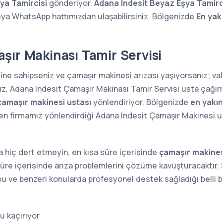
ya Tamircisi
gönderiyor.
Adana Indesit Beyaz Eşya Tamirc
ya WhatsApp hattımızdan ulaşabilirsiniz. Bölgenizde
En yak
şır Makinası Tamir Servisi
ine sahipseniz ve çamaşır makinesi arızası yaşıyorsanız; 
ız. Adana Indesit Çamaşır Makinası Tamir Servisi usta çağır
çamaşır makinesi ustası
yönlendiriyor. Bölgenizde
en yakı
n firmamız yönlendirdiği Adana Indesit Çamaşır Makinesi ust
 hiç dert etmeyin, en kısa süre içerisinde
çamaşır makines
süre içerisinde arıza problemlerini çözüme kavuşturacaktır. S
a bu ve benzeri konularda profesyonel destek sağladığı belli b
u kaçırıyor