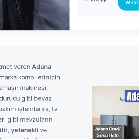
Whats
zmet veren
Adana
marka kombilerinizin,
çamaşır makinesi,
ndurucu gibi beyaz
bakım işlemlerini, tv
ri gibi mevzuların
lir
,
yetenekli
ve