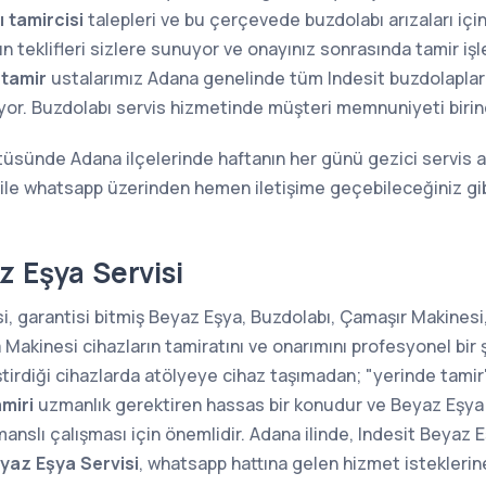
 tamircisi
talepleri ve bu çerçevede buzdolabı arızaları içi
n teklifleri sizlere sunuyor ve onayınız sonrasında tamir iş
 tamir
ustalarımız Adana genelinde tüm Indesit buzdolaplarının
ıyor. Buzdolabı servis hizmetinde müşteri memnuniyeti birin
tüsünde Adana ilçelerinde haftanın her günü gezici servis a
 ile whatsapp üzerinden hemen iletişime geçebileceğiniz gi
z Eşya Servisi
i, garantisi bitmiş Beyaz Eşya, Buzdolabı, Çamaşır Makinesi,
kinesi cihazların tamiratını ve onarımını profesyonel bir 
ştirdiği cihazlarda atölyeye cihaz taşımadan; "yerinde tam
miri
uzmanlık gerektiren hassas bir konudur ve Beyaz Eşya 
anslı çalışması için önemlidir. Adana ilinde, Indesit Beyaz E
yaz Eşya Servisi
, whatsapp hattına gelen hizmet isteklerin