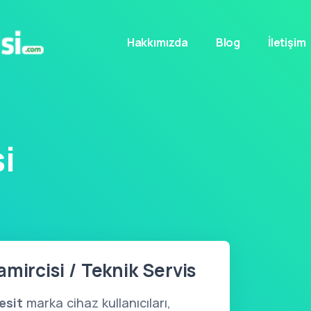
Hakkımızda
Blog
İletişim
i
mircisi / Teknik Servis
esit
marka cihaz kullanıcıları,