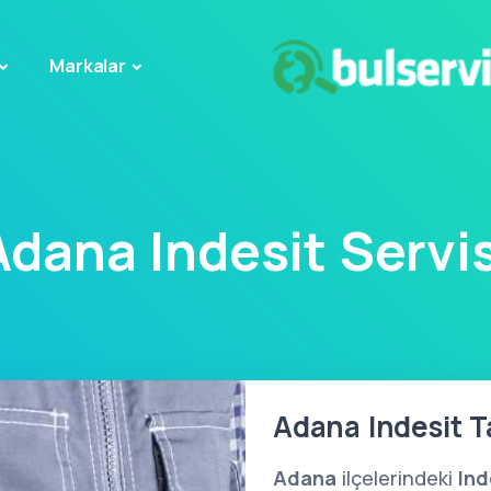
Markalar
Adana Indesit Servis
Adana Indesit Ta
Adana
ilçelerindeki
Ind