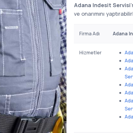
Adana Indesit Servisi
ve onarımını yaptırabilir
Firma Adı
Adana In
Hizmetler
Ada
Ada
Ada
Ser
Ada
Ada
Ada
Ser
Ada