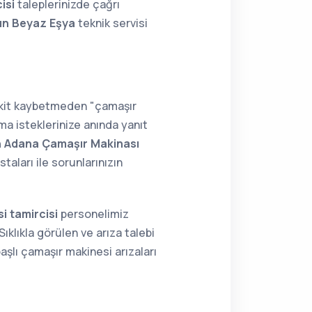
isi
taleplerinizde çağrı
ın Beyaz Eşya
teknik servisi
vakit kaybetmeden "çamaşır
ma isteklerinize anında yanıt
n Adana Çamaşır Makinası
aları ile sorunlarınızın
i tamircisi
personelimiz
ıklıkla görülen ve arıza talebi
aşlı çamaşır makinesi arızaları