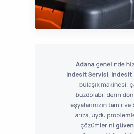
Adana
genelinde hi
Indesit Servisi
,
Indesit
bulaşık makinesi, 
buzdolabı, derin do
eşyalarınızın tamir ve 
arıza, uydu problemle
çözümlerini
güveni