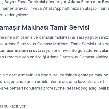
mış
Beyaz Eşya Tamircisi
gönderiyor.
Adana Electrolux Bey
i hemen arayabilir veya WhatsApp hattımızdan ulaşabilirsini
fon kadar yakınız.
amaşır Makinası Tamir Servisi
inesine sahipseniz ve çamaşır makinesi arızası yaşıyorsanı
ız. Adana Electrolux Çamaşır Makinası Tamir Servisi usta ça
çamaşır makinesi ustası
yönlendiriyor. Bölgenizde
en yakı
n firmamız yönlendirdiği Adana Electrolux Çamaşır Makinesi 
 hiç dert etmeyin, en kısa süre içerisinde
çamaşır makines
süre içerisinde arıza problemlerini çözüme kavuşturacaktır. S
a bu ve benzeri konularda profesyonel destek sağladığı belli b
i su kaçırıyor