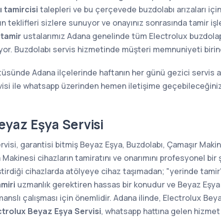
 tamircisi
talepleri ve bu çerçevede buzdolabı arızaları içi
n teklifleri sizlere sunuyor ve onayınız sonrasında tamir iş
 tamir
ustalarımız Adana genelinde tüm Electrolux buzdolapları
ıyor. Buzdolabı servis hizmetinde müşteri memnuniyeti birin
tüsünde Adana ilçelerinde haftanın her günü gezici servis a
isi ile whatsapp üzerinden hemen iletişime geçebileceğiniz
eyaz Eşya Servisi
visi, garantisi bitmiş Beyaz Eşya, Buzdolabı, Çamaşır Makine
kinesi cihazların tamiratını ve onarımını profesyonel bir 
ştirdiği cihazlarda atölyeye cihaz taşımadan; "yerinde tam
miri
uzmanlık gerektiren hassas bir konudur ve Beyaz Eşya 
manslı çalışması için önemlidir. Adana ilinde, Electrolux Beya
trolux Beyaz Eşya Servisi
, whatsapp hattına gelen hizmet 