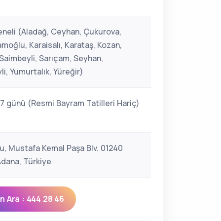
neli (Aladağ, Ceyhan, Çukurova,
moğlu, Karaisalı, Karataş, Kozan,
 Saimbeyli, Sarıçam, Seyhan,
i, Yumurtalık, Yüreğir)
 7 günü (Resmi Bayram Tatilleri Hariç)
u, Mustafa Kemal Paşa Blv. 01240
Adana, Türkiye
 Ara : 444 28 46