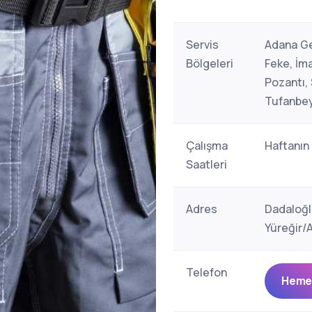
Servis
Adana Ge
Bölgeleri
Feke, İma
Pozantı,
Tufanbeyl
Çalışma
Haftanın
Saatleri
Adres
Dadaloğl
Yüreğir/
Telefon
Hemen