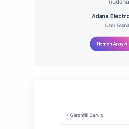
müdahal
Adana Electro
Özel Tekni
Hemen Arayın 
✅ Garantili Servis