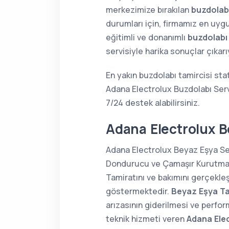
merkezimize bırakılan
buzdolabı
durumları için, firmamız en uygu
eğitimli ve donanımlı
buzdolabı
servisiyle harika sonuçlar çıkar
En yakın buzdolabı tamircisi sta
Adana Electrolux Buzdolabı Serv
7/24 destek alabilirsiniz.
Adana Electrolux B
Adana Electrolux Beyaz Eşya Ser
Dondurucu ve Çamaşır Kurutma Ma
Tamiratını ve bakımını gerçekle
göstermektedir.
Beyaz Eşya Ta
arızasının giderilmesi ve perfor
teknik hizmeti veren
Adana Elec