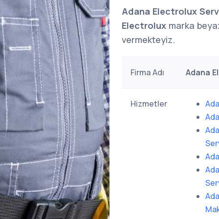
Adana Electrolux Serv
Electrolux
marka beyaz 
vermekteyiz.
Firma Adı
Adana El
Hizmetler
Ada
Ada
Ada
Ser
Ada
Ada
Ser
Ada
Mak