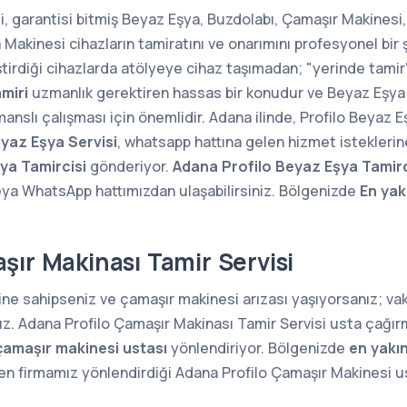
, garantisi bitmiş Beyaz Eşya, Buzdolabı, Çamaşır Makinesi,
kinesi cihazların tamiratını ve onarımını profesyonel bir 
ştirdiği cihazlarda atölyeye cihaz taşımadan; "yerinde tam
miri
uzmanlık gerektiren hassas bir konudur ve Beyaz Eşya 
anslı çalışması için önemlidir. Adana ilinde, Profilo Beyaz E
yaz Eşya Servisi
, whatsapp hattına gelen hizmet istekleri
ya Tamircisi
gönderiyor.
Adana Profilo Beyaz Eşya Tamirc
ya WhatsApp hattımızdan ulaşabilirsiniz. Bölgenizde
En yak
şır Makinası Tamir Servisi
ine sahipseniz ve çamaşır makinesi arızası yaşıyorsanız; v
ız. Adana Profilo Çamaşır Makinası Tamir Servisi usta çağırm
çamaşır makinesi ustası
yönlendiriyor. Bölgenizde
en yakı
n firmamız yönlendirdiği Adana Profilo Çamaşır Makinesi ust