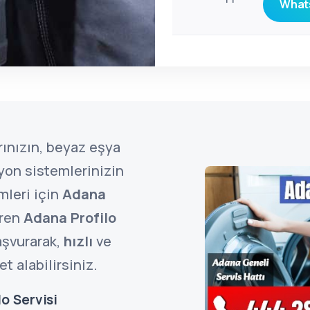
Whats
ınızın, beyaz eşya
zyon sistemlerinizin
mleri için
Adana
eren
Adana Profilo
şvurarak,
hızlı
ve
t alabilirsiniz.
o Servisi