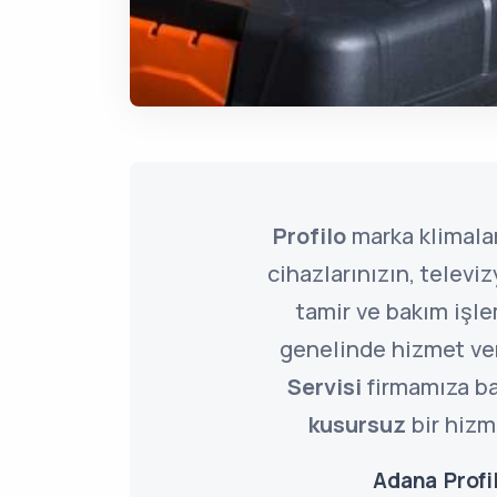
Profilo
marka klimalar
cihazlarınızın, televi
tamir ve bakım işle
genelinde hizmet v
Servisi
firmamıza ba
kusursuz
bir hizme
Adana Profil