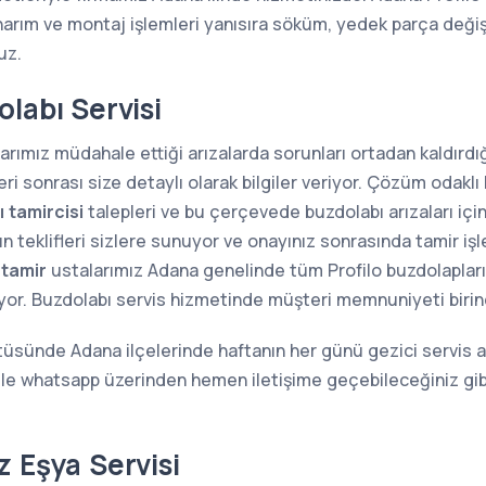
narım ve montaj işlemleri yanısıra söküm, yedek parça değiş
uz.
labı Servisi
rımız müdahale ettiği arızalarda sorunları ortadan kaldırdığı
i sonrası size detaylı olarak bilgiler veriyor. Çözüm odaklı 
 tamircisi
talepleri ve bu çerçevede buzdolabı arızaları içi
n teklifleri sizlere sunuyor ve onayınız sonrasında tamir iş
 tamir
ustalarımız Adana genelinde tüm Profilo buzdolaplarının
ıyor. Buzdolabı servis hizmetinde müşteri memnuniyeti birin
tüsünde Adana ilçelerinde haftanın her günü gezici servis a
 ile whatsapp üzerinden hemen iletişime geçebileceğiniz gi
z Eşya Servisi