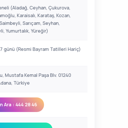
neli (Aladağ, Ceyhan, Çukurova,
moğlu, Karaisalı, Karataş, Kozan,
 Saimbeyli, Sarıçam, Seyhan,
i, Yumurtalık, Yüreğir)
 7 günü (Resmi Bayram Tatilleri Hariç)
u, Mustafa Kemal Paşa Blv. 01240
Adana, Türkiye
 Ara : 444 28 46