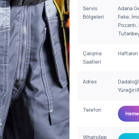
Servis
Adana Ge
Bölgeleri
Feke, İma
Pozantı,
Tufanbeyl
Çalışma
Haftanın
Saatleri
Adres
Dadaloğl
Yüreğir/
Telefon
Hemen
WhatsApp