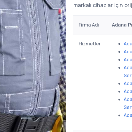
markalı cihazlar için or
Firma Adı
Adana Pr
Hizmetler
Ada
Ada
Ada
Ada
Ser
Ada
Ada
Ada
Ser
Ada