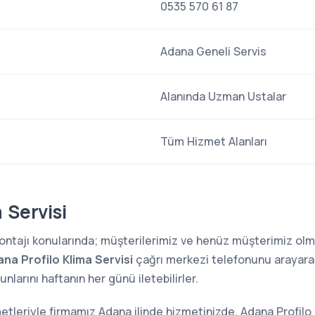
0535 570 61 87
Adana Geneli Servis
Alanında Uzman Ustalar
Tüm Hizmet Alanları
 Servisi
 montajı konularında; müşterilerimiz ve henüz müşterimiz o
na Profilo Klima Servisi
çağrı merkezi telefonunu arayarak 
larını haftanın her günü iletebilirler.
metleriyle firmamız Adana ilinde hizmetinizde. Adana Profilo 