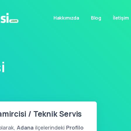
Hakkımızda
Blog
İletişim
i
mircisi / Teknik Servis
larak,
Adana
ilçelerindeki
Profilo