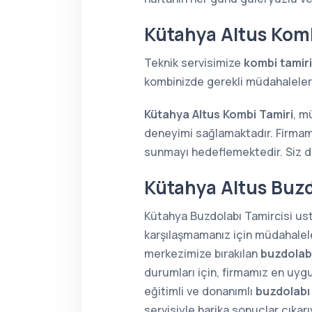
Kütahya Altus Komb
Teknik servisimize
kombi tamiri
kombinizde gerekli müdahaleleri 
Kütahya Altus Kombi Tamiri
, m
deneyimi sağlamaktadır. Firmamı
sunmayı hedeflemektedir. Siz de 
Kütahya Altus Buzd
Kütahya Buzdolabı Tamircisi usta
karşılaşmamanız için müdahaleler
merkezimize bırakılan
buzdolabı
durumları için, firmamız en uygu
eğitimli ve donanımlı
buzdolabı
servisiyle harika sonuçlar çıkar