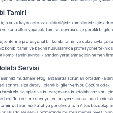
i Tamiri
için arıza kaydı açtırarak bildirdiğiniz kombileriniz için ad
ve kontrolleri yapacak, tamirat sonrası size gerekli bilgilen
üşterilerine profesyonel bir kombi tamiri ve dolayısıyla çö
z kombi tamiri ve bakımı hususlarında profesyonel teknik s
kombi tamiri ayrıcalıklarından yararlanmak için hemen firma
olabı Servisi
larımız müdahale ettiği arızalarda sorunları ortadan kaldırdı
i sonrası size detaylı olarak bilgiler veriyor. Çözüm odaklı 
 tamircisi
talepleri ve bu çerçevede buzdolabı arızaları içi
n teklifleri sizlere sunuyor ve onayınız sonrasında tamir iş
 tamir
ustalarımız Kütahya genelinde tüm Altus buzdolaplarının
ıyor. Buzdolabı servis hizmetinde müşteri memnuniyeti birin