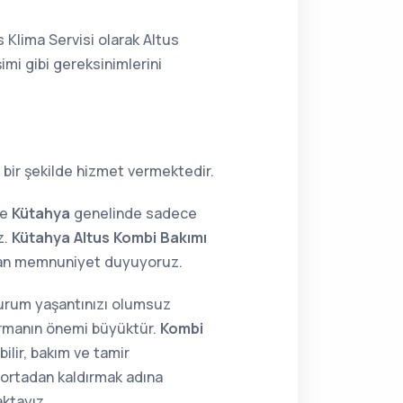
 Klima Servisi olarak Altus
imi gibi gereksinimlerini
 bir şekilde hizmet vermektedir.
ne
Kütahya
genelinde sadece
z.
Kütahya Altus Kombi Bakımı
ktan memnuniyet duyuyoruz.
 durum yaşantınızı olumsuz
tırmanın önemi büyüktür.
Kombi
ilir, bakım ve tamir
i ortadan kaldırmak adına
aktayız.