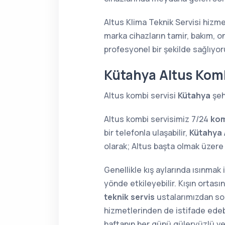
Altus Klima Teknik Servisi hizme
marka cihazların tamir, bakım, o
profesyonel bir şekilde sağlıyor
Kütahya Altus Kom
Altus kombi servisi
Kütahya
şeh
Altus kombi servisimiz 7/24
kom
bir telefonla ulaşabilir,
Kütahya 
olarak; Altus başta olmak üzer
Genellikle kış aylarında ısınmak
yönde etkileyebilir. Kışın orta
teknik servis
ustalarımızdan soru
hizmetlerinden de istifade edebi
haftanın her günü güleryüzlü v