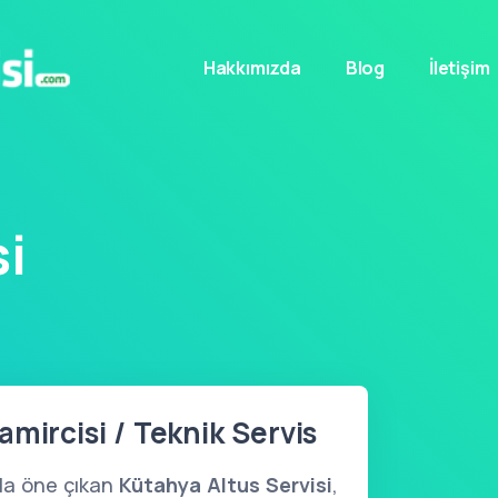
Hakkımızda
Blog
İletişim
si
mircisi / Teknik Servis
yla öne çıkan
Kütahya Altus Servisi
,