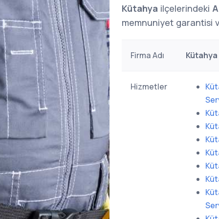
Kütahya
ilçelerindeki
A
memnuniyet garantisi v
Firma Adı
Kütahya 
Hizmetler
Küt
Ser
Küt
Küt
Küt
Küt
Küt
Küt
Küt
Ser
Küt