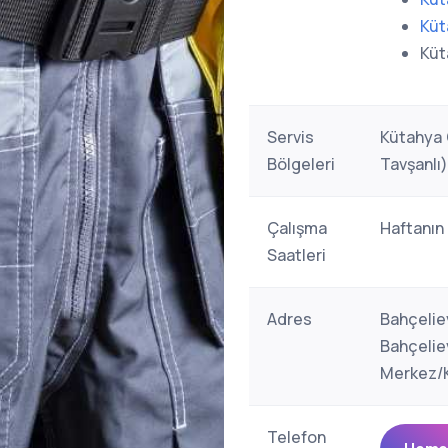
Küt
Küt
Servis
Kütahya 
Bölgeleri
Tavşanlı)
Çalışma
Haftanın
Saatleri
Adres
Bahçelie
Bahçelie
Merkez/K
Telefon