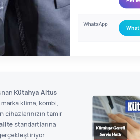
Hemen
WhatsApp
Whats
lunan
Kütahya Altus
marka klima, kombi,
 cihazlarınızın tamir
alite
standartlarına
erçekleştiriyor.