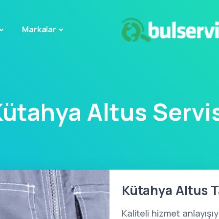
Markalar
ütahya Altus Servi
Kütahya Altus Ta
Kaliteli hizmet anlayışı