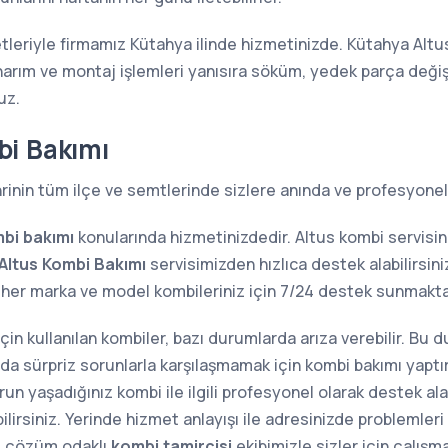
tleriyle firmamız Kütahya ilinde hizmetinizde. Kütahya Altus
narım ve montaj işlemleri yanısıra söküm, yedek parça değiş
uz.
bi Bakımı
rinin tüm ilçe ve semtlerinde sizlere anında ve profesyonel
bi bakımı
konularında hizmetinizdedir. Altus kombi servisi
Altus Kombi Bakımı
servisimizden hızlıca destek alabilirsini
e her marka ve model kombileriniz için 7/24 destek sunma
 için kullanılan kombiler, bazı durumlarda arıza verebilir. Bu
sında sürpriz sorunlarla karşılaşmamak için kombi bakımı yap
n yaşadığınız kombi ile ilgili profesyonel olarak destek alab
lirsiniz. Yerinde hizmet anlayışı ile adresinizde problemler
e çözüm odaklı
kombi tamircisi
ekibimizle sizler için çalışm