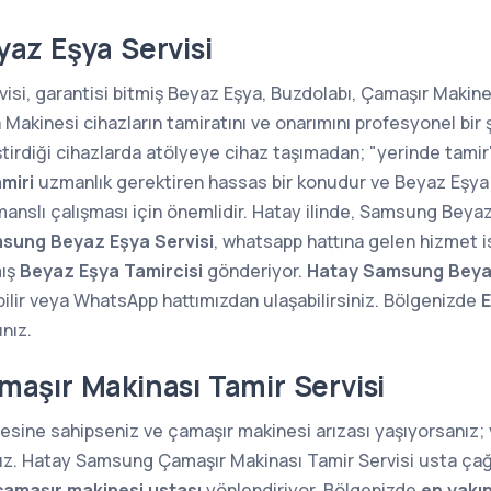
az Eşya Servisi
i, garantisi bitmiş Beyaz Eşya, Buzdolabı, Çamaşır Makines
kinesi cihazların tamiratını ve onarımını profesyonel bir 
ştirdiği cihazlarda atölyeye cihaz taşımadan; "yerinde tam
miri
uzmanlık gerektiren hassas bir konudur ve Beyaz Eşya 
manslı çalışması için önemlidir. Hatay ilinde, Samsung Beyaz
sung Beyaz Eşya Servisi
, whatsapp hattına gelen hizmet i
mış
Beyaz Eşya Tamircisi
gönderiyor.
Hatay Samsung Beyaz
lir veya WhatsApp hattımızdan ulaşabilirsiniz. Bölgenizde
E
ınız.
aşır Makinası Tamir Servisi
sine sahipseniz ve çamaşır makinesi arızası yaşıyorsanız
nız. Hatay Samsung Çamaşır Makinası Tamir Servisi usta çağı
çamaşır makinesi ustası
yönlendiriyor. Bölgenizde
en yakı