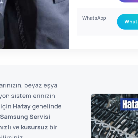
WhatsApp
Whats
arınızın, beyaz eşya
zyon sistemlerinizin
 için
Hatay
genelinde
 Samsung Servisi
hızlı
ve
kusursuz
bir
lirsiniz.