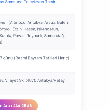
ay Samsung Televizyon Tamiri
neli (Altınözü, Antakya, Arsuz, Belen,
rtyol, Erzin, Hassa, İskenderun,
, Kumlu, Payas, Reyhanlı, Samandağ,
ı)
 7 günü (Resmi Bayram Tatilleri Hariç)
ay, Vilayet Sk. 31070 Antakya/Hatay,
 Ara : 444 28 46