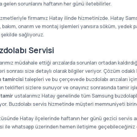
 gelen sorunlarını haftanın her günü iletebilirler.
zmetleriyle firmamız Hatay ilinde hizmetinizde. Hatay Sams
 bakım, onarım ve montaj işlemleri yanısıra söküm, yedek pa
 şekilde sağlıyoruz.
dolabı Servisi
rımız müdahale ettiği arızalarda sorunları ortadan kaldırdığı
i sonrası size detaylı olarak bilgiler veriyor. Çözüm odaklı 
 tamircisi
talepleri ve bu çerçevede buzdolabı arızaları içi
n teklifleri sizlere sunuyor ve onayınız sonrasında tamir iş
 tamir
ustalarımız Hatay genelinde tüm Samsung buzdolaplarını
ıyor. Buzdolabı servis hizmetinde müşteri memnuniyeti birin
tüsünde Hatay ilçelerinde haftanın her günü gezici servis a
i ile whatsapp üzerinden hemen iletişime geçebileceğiniz 