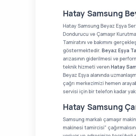
Hatay Samsung Bey
Hatay Samsung Beyaz Eşya Servis
Dondurucu ve Çamaşır Kurutma Ma
Tamiratını ve bakımını gerçekle
göstermektedir.
Beyaz Eşya Ta
arızasının giderilmesi ve perfor
teknik hizmeti veren
Hatay Sam
Beyaz Eşya alanında uzmanlaş
çağrı merkezimizi hemen arayabi
servisi için bir telefon kadar yak
Hatay Samsung Çam
Samsung markalı çamaşır makine
makinesi tamircisi" çağırmalısı
veriyor ve adresinize tecrübeli