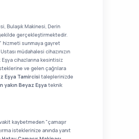
i, Bulaşık Makinesi, Derin
şekilde gerçekleştirmektedir.
ir" hizmeti sunmaya gayret
Ustası müdahalesi cihazınızın
 Eşya cihazlarına kesintisiz
steklerine ve gelen çağrılara
 Eşya Tamircisi
taleplerinizde
n yakın Beyaz Eşya
teknik
; vakit kaybetmeden "çamaşır
rma isteklerinize anında yanıt
n Hatay Çamaşır Makinası