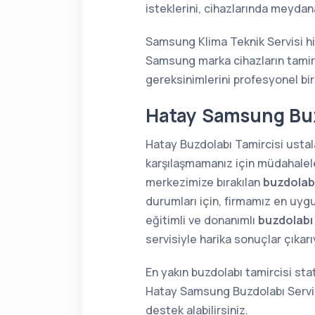
isteklerini, cihazlarında meydana
Samsung Klima Teknik Servisi hi
Samsung marka cihazların tamir,
gereksinimlerini profesyonel bir
Hatay Samsung Buz
Hatay Buzdolabı Tamircisi ustala
karşılaşmamanız için müdahaleler
merkezimize bırakılan
buzdolabı
durumları için, firmamız en uygu
eğitimli ve donanımlı
buzdolabı
servisiyle harika sonuçlar çıkar
En yakın buzdolabı tamircisi sta
Hatay Samsung Buzdolabı Servis
destek alabilirsiniz.