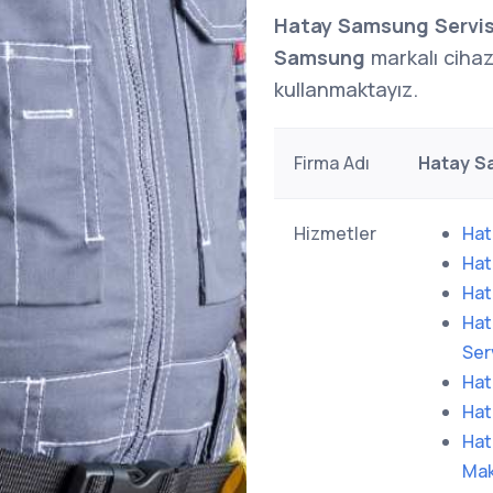
Hatay Samsung Servis
Samsung
markalı cihazl
kullanmaktayız.
Firma Adı
Hatay S
Hizmetler
Hat
Hat
Hat
Hat
Ser
Hat
Hat
Hat
Mak