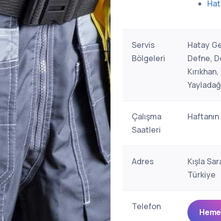
Hat
Servis
Hatay Ge
Bölgeleri
Defne, Dö
Kırıkhan
Yayladağ
Çalışma
Haftanın
Saatleri
Adres
Kışla Sar
Türkiye
Telefon
Hemen