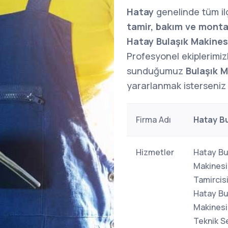
Hatay
genelinde tüm il
tamir, bakım ve monta
Hatay Bulaşık Makinesi
Profesyonel ekiplerimizle
sunduğumuz
Bulaşık M
yararlanmak isterseniz l
Firma Adı
Hatay Bu
Hizmetler
Hatay Bul
Makinesi
Tamircisi
Hatay Bu
Makinesi 
Teknik Se