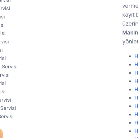
rvisi
verme
rvisi
kayıt
isi
üzerin
si
Makin
isi
yönlen
visi
si
H
isi
H
 Servisi
H
rvisi
H
isi
H
isi
H
rvisi
H
Servisi
H
ervisi
H
H