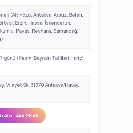
neli (Altınözü, Antakya, Arsuz, Belen,
rtyol, Erzin, Hassa, İskenderun,
, Kumlu, Payas, Reyhanlı, Samandağ,
ı)
 7 günü (Resmi Bayram Tatilleri Hariç)
ay, Vilayet Sk. 31070 Antakya/Hatay,
 Ara : 444 28 46