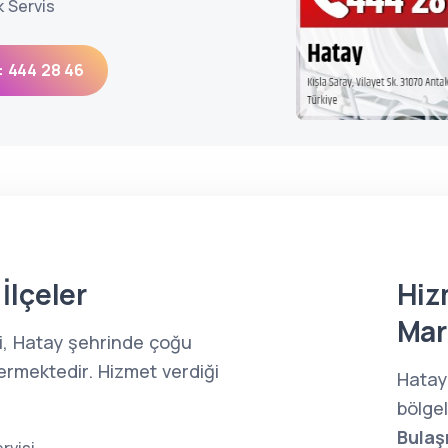
k Servis
: 444 28 46
İlçeler
Hiz
Mar
si, Hatay şehrinde çoğu
ermektedir. Hizmet verdiği
Hatay
bölge
Bulaş