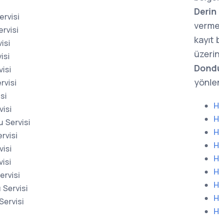
Derin
ervisi
verme
rvisi
kayıt
isi
üzerin
isi
Dondu
isi
yönlen
rvisi
si
H
isi
H
 Servisi
H
rvisi
H
isi
H
isi
H
ervisi
H
Servisi
H
Servisi
H