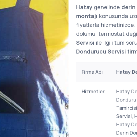
Hatay
genelinde
derin
montajı
konusunda uzm
fiyatlarla hizmetinizde
dolumu, termostat deği
Servisi
ile ilgili tüm sor
Dondurucu Servisi
firm
Firma Adı
Hatay De
Hizmetler
Hatay De
Donduruc
Tamircis
Servisi,
Hatay De
Derin Do