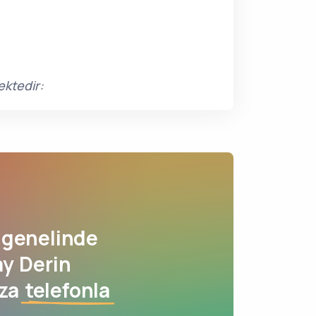
ektedir:
genelinde
ay Derin
ıza
telefonla