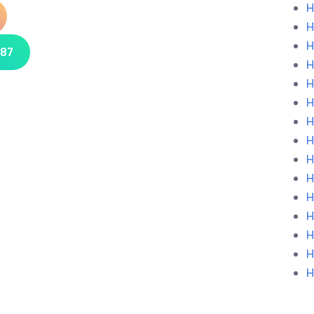
H
H
H
 87
H
H
H
H
H
H
H
H
H
H
H
H