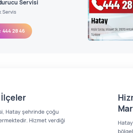
durucu Servisi
k Servis
: 444 28 46
İlçeler
Hiz
Mar
si, Hatay şehrinde çoğu
ermektedir. Hizmet verdiği
Hatay
bölge