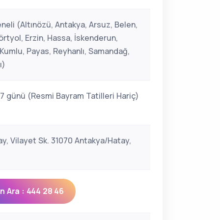
neli (Altınözü, Antakya, Arsuz, Belen,
rtyol, Erzin, Hassa, İskenderun,
, Kumlu, Payas, Reyhanlı, Samandağ,
ı)
 7 günü (Resmi Bayram Tatilleri Hariç)
ay, Vilayet Sk. 31070 Antakya/Hatay,
 Ara : 444 28 46