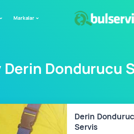
Markalar
 Derin Dondurucu S
Derin Dondurucu
Servis