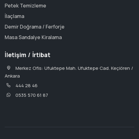
Petek Temizleme
İlaçlama
Demir Doğrama / Ferforje
Masa Sandalye Kiralama
İletişim / İrtibat
Merkez Ofis: Ufuktepe Mah. Ufuktepe Cad. Keçiören /
Ankara
444 28 46
0535 570 61 87