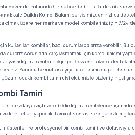
mbi bakımı
konularında hizmetinizdedir. Daikin kombi servis
anakkale Daikin Kombi Bakımı
servisimizden hızlıca destek 
şta olmak üzere her marka ve model kombileriniz için 7/2
 için kullanılan kombiler, bazı durumlarda arıza verebilir. Bu
sında sürpriz sorunlarla karşılaşmamak için kombi bakımı yap
n yaşadığınız kombi ile ilgili profesyonel olarak destek alab
lirsiniz. Yerinde hizmet anlayışı ile adresinizde problemler
e çözüm odaklı
kombi tamircisi
ekibimizle sizler için çalışm
ombi Tamiri
için arıza kaydı açtırarak bildirdiğiniz kombileriniz için ad
ve kontrolleri yapacak, tamirat sonrası size gerekli bilgilen
, müşterilerine profesyonel bir kombi tamiri ve dolayısıyla