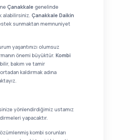
ine
Çanakkale
genelinde
alabilirsiniz.
Çanakkale Daikin
4 destek sunmaktan memnuniyet
 durum yaşantınızı olumsuz
tırmanın önemi büyüktür.
Kombi
ilir, bakım ve tamir
i ortadan kaldırmak adına
aktayız.
resinize yönlendirdiğimiz ustamız
dirmeleri yapacaktır.
 çözümlenmiş kombi sorunları