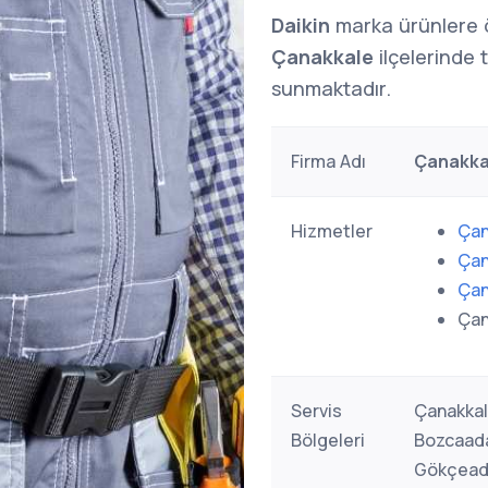
Daikin
marka ürünlere 
Çanakkale
ilçelerinde 
sunmaktadır.
Firma Adı
Çanakkal
Hizmetler
Çan
Çan
Çan
Çan
Servis
Çanakkal
Bölgeleri
Bozcaada
Gökçeada