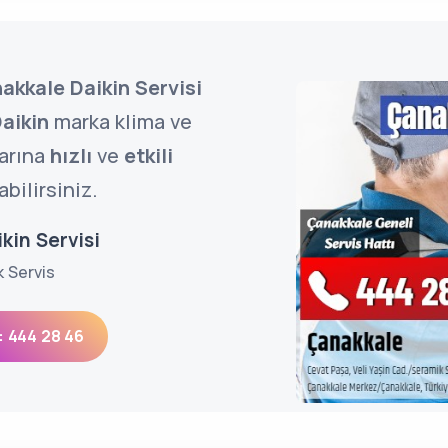
akkale Daikin Servisi
aikin
marka klima ve
larına
hızlı
ve
etkili
bilirsiniz.
kin Servisi
k Servis
: 444 28 46