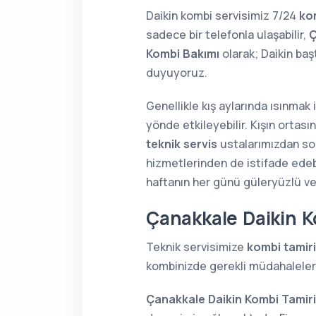
Daikin kombi servisimiz 7/24
ko
sadece bir telefonla ulaşabilir,
Ç
Kombi Bakımı
olarak; Daikin ba
duyuyoruz.
Genellikle kış aylarında ısınmak
yönde etkileyebilir. Kışın orta
teknik servis
ustalarımızdan soru
hizmetlerinden de istifade edebi
haftanın her günü güleryüzlü v
Çanakkale Daikin K
Teknik servisimize
kombi tamiri
kombinizde gerekli müdahaleleri 
Çanakkale Daikin Kombi Tamiri