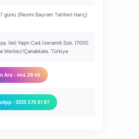
 7 günü (Resmi Bayram Tatilleri Hariç)
şa, Veli Yaşin Cad./seramik Sok. 17000
e Merkez/Çanakkale, Türkiye
 Ara : 444 28 46
App : 0535 570 61 87