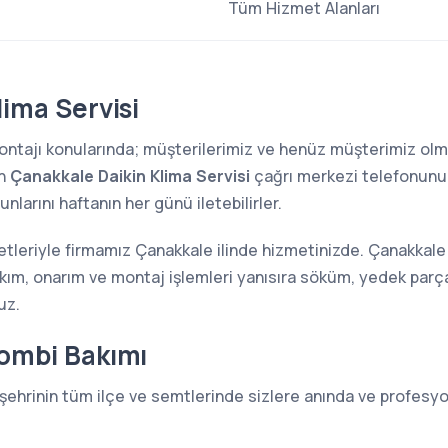
Tüm Hizmet Alanları
ima Servisi
 montajı konularında; müşterilerimiz ve henüz müşterimiz o
en
Çanakkale Daikin Klima Servisi
çağrı merkezi telefonunu a
larını haftanın her günü iletebilirler.
etleriyle firmamız Çanakkale ilinde hizmetinizde. Çanakkale 
akım, onarım ve montaj işlemleri yanısıra söküm, yedek parça
uz.
ombi Bakımı
şehrinin tüm ilçe ve semtlerinde sizlere anında ve profesyo