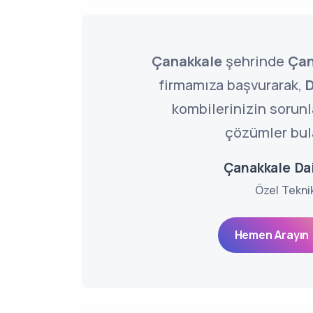
Çanakkale
şehrinde
Çan
firmamıza başvurarak,
D
kombilerinizin sorun
çözümler bula
Çanakkale Dai
Özel Tekni
Hemen Arayın 