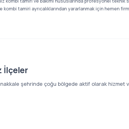
z kombi tamiri ve bakımı hususlarında profesyonel teknik s
kombi tamiri ayrıcalıklarından yararlanmak için hemen firma
 İlçeler
anakkale şehrinde çoğu bölgede aktif olarak hizmet v