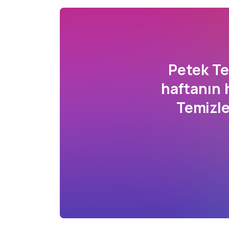
Petek T
haftanın 
Temizl