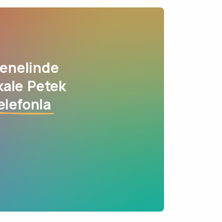
enelinde
kale Petek
elefonla