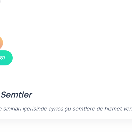
e
 87
 Semtler
ınırları içerisinde ayrıca şu semtlere de hizmet ve