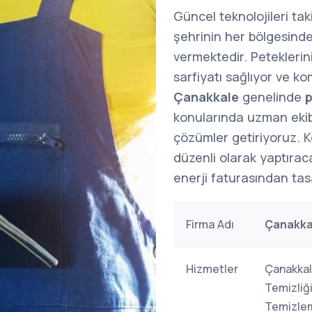
Güncel teknolojileri ta
şehrinin her bölgesind
vermektedir. Peteklerini
sarfiyatı sağlıyor ve k
Çanakkale
genelinde
p
konularında uzman ekibim
çözümler getiriyoruz. Ko
düzenli olarak yaptırac
enerji faturasından tasa
Firma Adı
Çanakka
Hizmetler
Çanakkal
Temizliğ
Temizlem