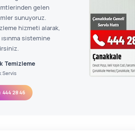
emtlerinden gelen
ümler sunuyoruz.
zleme hizmeti alarak,
ir ısınma sistemine
rsiniz.
ek Temizleme
k Servis
: 444 28 46