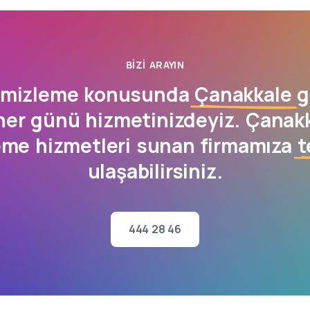
BIZI ARAYIN
emizleme konusunda
Çanakkale
g
her günü hizmetinizdeyiz. Çanak
eme hizmetleri sunan firmamıza
t
ulaşabilirsiniz.
444 28 46