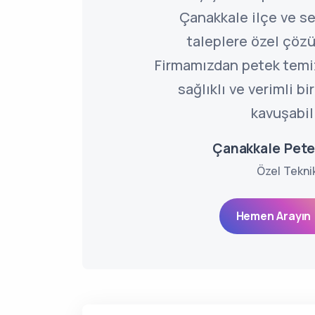
Çanakkale ilçe ve s
taleplere özel çöz
Firmamızdan petek temi
sağlıklı ve verimli b
kavuşabili
Çanakkale Pet
Özel Tekni
Hemen Arayın 