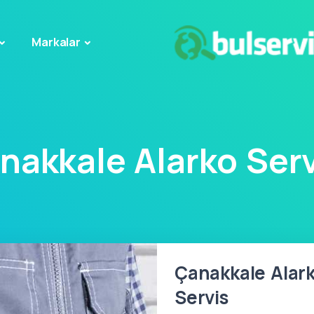
Markalar
nakkale Alarko Serv
Çanakkale Alark
Servis