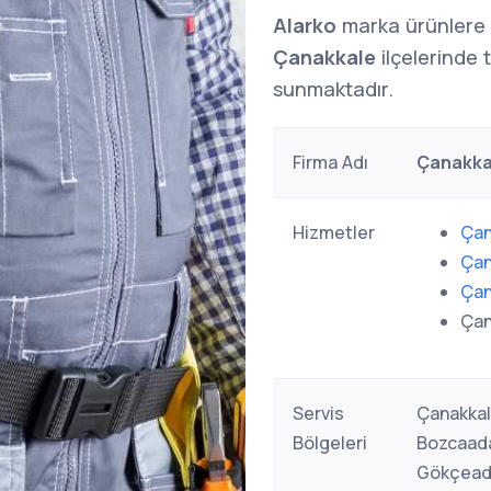
Alarko
marka ürünlere
Çanakkale
ilçelerinde 
sunmaktadır.
Firma Adı
Çanakkal
Hizmetler
Çan
Çan
Çan
Çan
Servis
Çanakkal
Bölgeleri
Bozcaada
Gökçeada