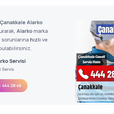
Çanakkale Alarko
urarak,
Alarko
marka
n sorunlarına
hızlı
ve
ulabilirsiniz.
rko Servisi
k Servis
: 444 28 46