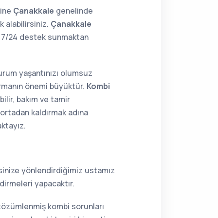
sine
Çanakkale
genelinde
 alabilirsiniz.
Çanakkale
in 7/24 destek sunmaktan
 durum yaşantınızı olumsuz
tırmanın önemi büyüktür.
Kombi
ilir, bakım ve tamir
i ortadan kaldırmak adına
aktayız.
resinize yönlendirdiğimiz ustamız
dirmeleri yapacaktır.
a çözümlenmiş kombi sorunları