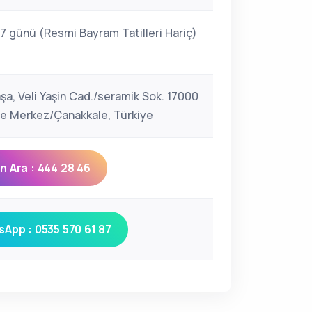
 7 günü (Resmi Bayram Tatilleri Hariç)
şa, Veli Yaşin Cad./seramik Sok. 17000
e Merkez/Çanakkale, Türkiye
 Ara : 444 28 46
App : 0535 570 61 87