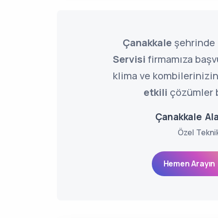
Çanakkale
şehrinde
Servisi
firmamıza başv
klima ve kombilerinizi
etkili
çözümler b
Çanakkale Ala
Özel Tekni
Hemen Arayın 