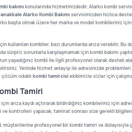
mbi bakımı
konularında hizmetinizdedir. Alarko kombi servi
anakkale Alarko Kombi Bakımı
servisimizden hızlıca destek
arko başta olmak üzere her marka ve model kombileriniz iç
 için kullanılan kombiler, bazı durumlarda arıza verebilir. Bu
sında sürpriz sorunlarla karşılaşmamak için kombi bakımı yap
n yaşadığınız kombi ile ilgili profesyonel olarak destek alab
lirsiniz. Yerinde hizmet anlayışı ile adresinizde problemler
e çözüm odaklı
kombi tamircisi
ekibimizle sizler için çalışm
ombi Tamiri
için arıza kaydı açtırarak bildirdiğiniz kombileriniz için ad
ve kontrolleri yapacak, tamirat sonrası size gerekli bilgilen
i
, müşterilerine profesyonel bir kombi tamiri ve dolayısıyl