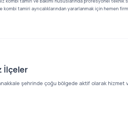
z kombi tamiri ve bakımı hususlarında profesyonel teknik s
kombi tamiri ayrıcalıklarından yararlanmak için hemen firma
 İlçeler
anakkale şehrinde çoğu bölgede aktif olarak hizmet v