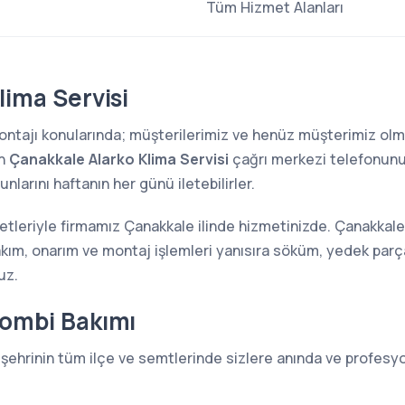
Tüm Hizmet Alanları
lima Servisi
 montajı konularında; müşterilerimiz ve henüz müşterimiz o
en
Çanakkale Alarko Klima Servisi
çağrı merkezi telefonunu a
larını haftanın her günü iletebilirler.
etleriyle firmamız Çanakkale ilinde hizmetinizde. Çanakkale 
akım, onarım ve montaj işlemleri yanısıra söküm, yedek parça
uz.
Kombi Bakımı
şehrinin tüm ilçe ve semtlerinde sizlere anında ve profesyo