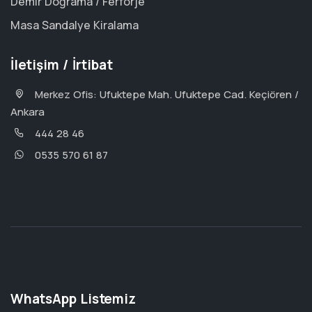
Demir Doğrama / Ferforje
Masa Sandalye Kiralama
İletişim / İrtibat
Merkez Ofis: Ufuktepe Mah. Ufuktepe Cad. Keçiören /
Ankara
444 28 46
0535 570 61 87
WhatsApp Listemiz